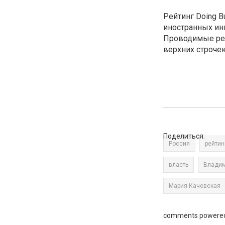
Рейтинг Doing B
иностранных инв
Проводимые реф
верхних строчек
Поделиться:
Россия
рейтин
власть
Владим
Мария Качевская
comments powere