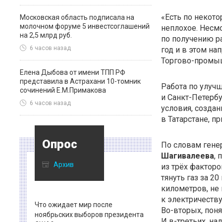
«Есть по некот
Московская область подписала на
молочном форуме 5 инвестсоглашений
неплохое. Несмо
на 2,5 млрд руб.
по получению ра
6 часов назад
год и в этом на
Торгово-промы
Елена Дыбова от имени ТПП РФ
представила в Астрахани 10-томник
Работа по улуч
сочинений Е.М.Примакова
и
Санкт-Петерб
6 часов назад
условия, создан
в Татарстане, п
Опрос
По словам гене
Шагивалеева
, 
Архив
из трёх факторо
тянуть газ за 2
километров, не
к электричеству
Что ожидает мир после
Во-вторых
, пон
ноябрьских выборов президента
И
в-третьих
, на