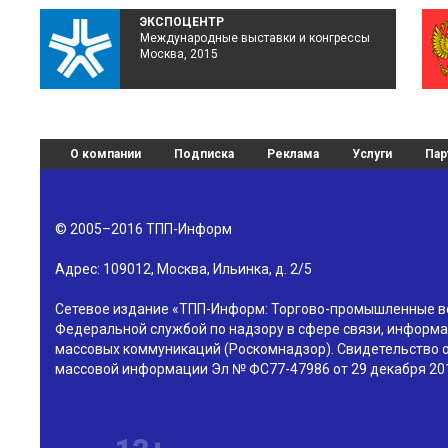
ЭКСПОЦЕНТР
Международные выставки и конгрессы
Москва, 2015
О компании
Подписка
Реклама
Услуги
Пар
© 2005–2016
ТПП-Информ
Адрес:
109012
,
Москва
,
Ильинка, д. 2/5
Сетевое издание «ТПП-Информ: Торгово-промышленные в
Федеральной службой по надзору в сфере связи, информа
массовых коммуникаций (Роскомнадзор). Свидетельство о
массовой информации Эл № ФС77-47986 от 29 декабря 201