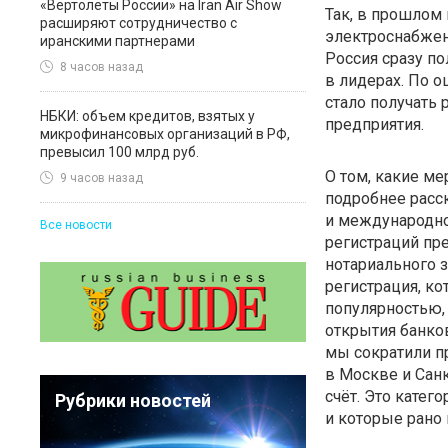
«Вертолеты России» на Iran Air Show
Так, в прошлом
расширяют сотрудничество с
электроснабжен
иранскими партнерами
Россия сразу по
8 часов назад
в лидерах. По 
стало получать 
НБКИ: объем кредитов, взятых у
предприятия.
микрофинансовых организаций в РФ,
превысил 100 млрд руб.
О том, какие м
9 часов назад
подробнее расс
и международн
Все новости
регистраций пре
нотариального з
регистрация, ко
популярностью,
открытия банков
мы сократили п
в Москве и
Сан
счёт. Это катег
Рубрики новостей
и которые рано 