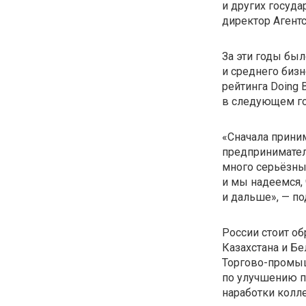
и других госуда
директор Агентс
За эти годы бы
и среднего биз
рейтинга Doing
в следующем го
«Сначала приним
предприниматели
много серьёзны
и мы надеемся,
и дальше», — по
России стоит о
Казахстана и Бе
Торгово-промы
по улучшению п
наработки колле