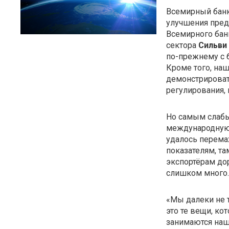
Всемирный банк 
улучшения пред
Всемирного бан
сектора
Сильви
по-прежнему
с 
Кроме того, на
демонстрироват
регулирования,
Но самым слаб
международную т
удалось перемах
показателям, т
экспортёрам до
слишком много.
«Мы далеки не т
это те вещи, ко
занимаются наш