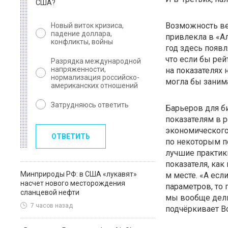
США?
Возможность ве
Новый виток кризиса,
падение доллара,
привлекла в «А
конфликты, войны
год здесь появ
что если бы рей
Разрядка международной
напряженности,
на показателях
нормализация российско-
могла бы заним
американских отношений
Затрудняюсь ответить
Барьеров для би
показателям в 
экономическог
ОТВЕТИТЬ
по некоторым п
лучшие практики
показателя, как
Минприроды РФ: в США «лукавят»
м месте. «А есл
насчет нового месторождения
параметров, то 
сланцевой нефти
мы вообще дели
7 часов назад
подчёркивает В