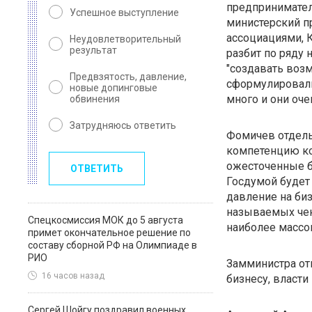
предпринимател
Успешное выступление
министерский п
ассоциациями, 
Неудовлетворительный
результат
разбит по ряду н
"создавать возм
Предвзятость, давление,
сформулировали
новые допинговые
много и они оче
обвинения
Затрудняюсь ответить
Фомичев отдель
компетенцию ко
ожесточенные ба
ОТВЕТИТЬ
Госдумой будет
давление на биз
называемых чек
Спецкосмиссия МОК до 5 августа
наиболее массо
примет окончательное решение по
составу сборной РФ на Олимпиаде в
РИО
Замминистра отм
16 часов назад
бизнесу, власти
Сергей Шойгу поздравил военных