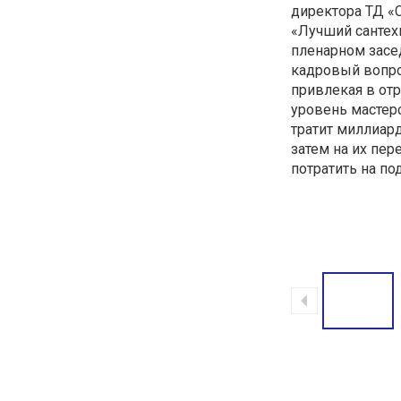
директора ТД «С
«Лучший сантех
пленарном засе
кадровый вопрос
привлекая в от
уровень мастерс
тратит миллиард
затем на их пер
потратить на по