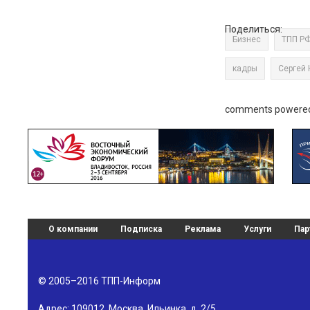
Поделиться:
Бизнес
ТПП Р
кадры
Сергей 
comments powere
О компании
Подписка
Реклама
Услуги
Пар
© 2005–2016
ТПП-Информ
Адрес:
109012
,
Москва
,
Ильинка, д. 2/5