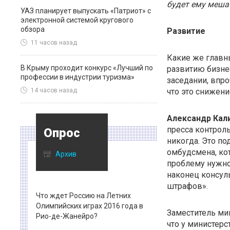
будет ему меша
УАЗ планирует выпускать «Патриот» с
электронной системой кругового
обзора
Развитие
11 часов назад
Какие же главн
В Крыму проходит конкурс «Лучший по
развитию бизне
профессии в индустрии туризма»
заседании, впро
что это снижен
14 часов назад
Александр Кал
пресса контроль
Опрос
никогда. Это по
омбудсмена, кот
Архив
проблему нужно
наконец консул
штрафов».
Что ждет Россию на Летних
Олимпийских играх 2016 года в
Заместитель ми
Рио-де-Жанейро?
что у министер