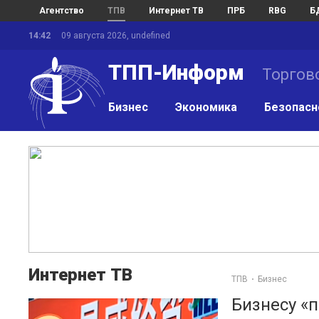
Агентство
ТПВ
Интернет ТВ
ПРБ
RBG
Б
14:42
09 августа 2026, undefined
ТПП-Информ
Торгов
Бизнес
Экономика
Безопасн
Интернет ТВ
ТПВ
Бизнес
Бизнесу «п