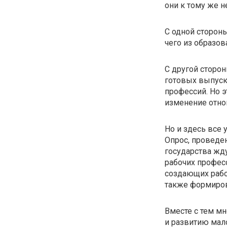
они к тому же 
С одной стороны
чего из образо
С другой сторон
готовых выпуск
профессий. Но э
изменение отно
Но и здесь все 
Опрос, проведен
государства жд
рабочих профес
создающих рабо
также формиров
Вместе с тем м
и развитию мал