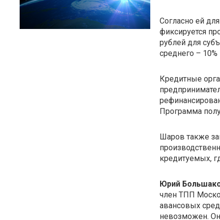
Согласно ей дл
фиксируется пр
рублей для субъ
среднего – 10%
Кредитные орга
предпринимател
рефинансирован
Программа полу
Шаров также за
производственн
кредитуемых, гд
Юрий Большак
член ТПП Москов
авансовых средс
невозможен. Он