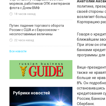
Анатолий Акса
моряков, работников ОПК и ветеранов
политике, през
флота с Днем ВМФ
своей стороны о
18 часов назад
возлагает боль
Корпорацию раз
Путин: падение торгового оборота
России с США и с Евросоюзом –
Говоря о кредит
несопоставимые величины
ближайшем засе
22 часа назад
При этом он от
банками кредит
Все новости
программы для 
Вице-президент
также не нравя
больше не нрави
8%. Он подробно
остановившись 
Рубрики новостей
кредитования с
России, Банком
Сбербанк.