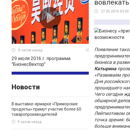
вовлекать
27.05.2016 03:00
Появление тако
8 часов назад
предпринимател
29 июля 2016 г. программа
бизнеса в разв
"БизнесВектор"
Катырина
прозв
«Развиваем про
Дня российског
Новости
прошедшего нак
Чего сегодня жд
обширной делов
В выставке-ярмарке «Приморские
предпринимател
продукты» примут участие более 60
Лейтмотивом об
товаропроизводителей
точка зрения: б
9 часов назад
больше внимани