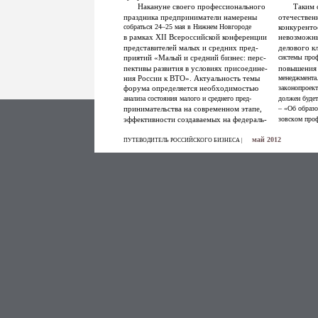
Накануне своего профессионального
Таким 
праздника предприниматели намерены
отечествен
собраться 24–25 мая в Нижнем Новгороде
конкуренто
в рамках XII Всероссийской конференции
невозможн
представителей малых и средних пред-
делового к
приятий «Малый и средний бизнес: перс-
системы проф
пективы развития в условиях присоедине-
повышения 
ния России к ВТО». Актуальность темы
менеджмента.
форума определяется необходимостью
законопроек
анализа состояния малого и среднего пред-
должен будет
принимательства на современном этапе,
– «Об образ
эффективности создаваемых на федераль-
зовском про
май 2012
ПУТЕВОДИТЕЛЬ РОССИЙСКОГО БИЗНЕСА |