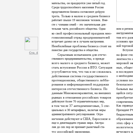
мательства, он празднуется уже пятый год.
Среди трудоспособного населения России
представители бизнеса составляют добрую
треть. Только в малом и среднем бизнесе
работает свыше 19 миллионов человек. Вме-
сте с членами семей – это значительная дея-
тельная часть российского общества. Одна-
ном и регио
ко свой профессиональный праздник мно-
инструментов
гомиллионный отряд предпринимателей
тив его ра
встречает далеко не в лучшем настроении.
условиях при
Неюбилейные проблемы бизнеса стоят на
ной торговой
повестке дня государства и общества.
Вступле
Стр. 4
Серьезным испытанием для отече-
на фоне гл
ственного предпринимательства, и прежде
лентности 
всего малого и среднего бизнеса, может
мировой эк
стать вступление России в ВТО. Ситуация
ных, общес
усугубляется тем, что так и не сложилась
в последне
действенная система государственного
о необходимо
протекционизма, общественного лобби-
условии по
рования и информационной поддержки
безопасног
интересов отечественного бизнеса. По
бальных вы
данным Минэкономразвития, на внешних
щейся ситу
рынках в отношении российских товаров
приобретае
действуют более 70 ограничительных мер,
современны
в том числе 37 антидемпинговых, 5 спе-
Как справедл
циальных и 30 нетарифных, включая меры
Президент Р
административного регулирования. Огра-
бюджетным
ничения действуют в США, Евросоюзе и
образование
еще в девятнадцати странах мира. Австра-
этих сфер з
лия до сих пор не признает рыночный ста-
нологическ
тус российской экономики.
веческого к