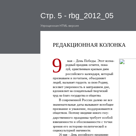
Стр. 5 - rbg_2012_05
Упрощенная HTML-версия
РЕДАКЦИОННАЯ КОЛОНКА
9
мая – День Победы. Этот всена-
родный праздник остается, пожа-
луй, единственным красным днем
российского календаря, который
признаваем и почитаем, объединяет
людей, вызывает гордость за свою Родину,
вселяет уверенность в завтрашнем дне,
вдохновляет на созидательный творческий
труд на благо государства и общества.
В современной России далеко не все
знаменательные даты вызывают всеобщие
признание и уважение, поддерживаются
обществом. Поэтому введение нового госу-
дарственного праздника требует особой
взвешенности и обоснованности с точки
зрения его историко-политической и
социокультурной значимости.
26 мая – День российского предприни-