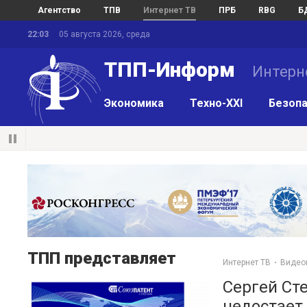
Агентство
ТПВ
Интернет ТВ
ПРБ
RBG
Б
22:03
05 августа 2026, среда
ТПП-Информ
Интерн
Экономика
Техно-XXI
Безопа
ТПП представляет
Интернет ТВ
Видео
Сергей Ст
недостает