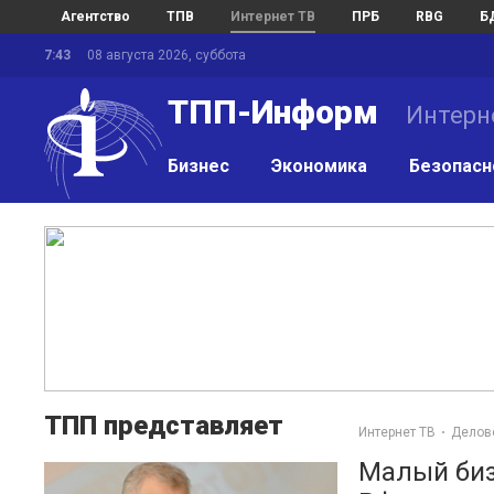
Агентство
ТПВ
Интернет ТВ
ПРБ
RBG
Б
7:43
08 августа 2026, суббота
ТПП-Информ
Интерн
Бизнес
Экономика
Безопасн
ТПП представляет
Интернет ТВ
Делов
Малый биз