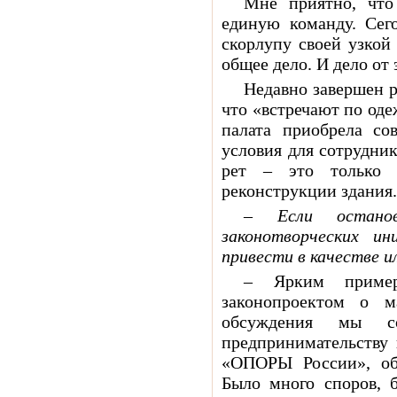
Мне приятно, что
единую команду. Сег
скорлупу своей узкой
общее дело. И дело от 
Недавно завершен р
что «встречают по оде
палата приобрела со
условия для сотрудни
рет – это только 
реконструкции здания.
– Если останов
законотворческих и
привести в качестве 
– Ярким пример
законопроектом о 
обсуждения мы со
предпринимательству
«ОПОРЫ России», обл
Было много споров, б