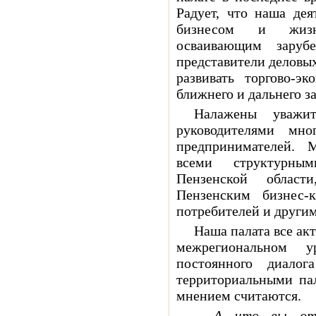
Радует, что наша дея
бизнесом и жизне
осваивающим зару
представители деловых
развивать торгово-э
ближнего и дальнего з
Налажены уважит
руководителями мн
предпринимателей. 
всеми структурным
Пензенской област
Пензенским бизнес-
потребителей и други
Наша палата все акт
межрегиональном 
постоянного диало
территориальными пал
мнением считаются.
– А что вы от