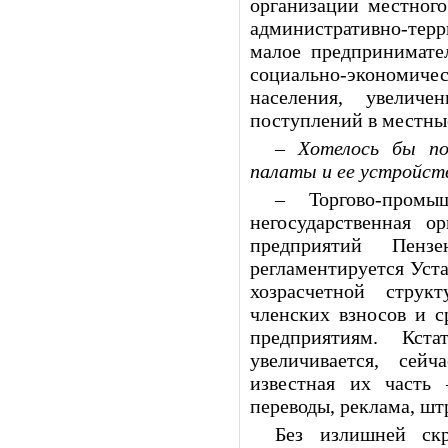
организации местного
административно-те
малое предпринимате
социально-экономичес
населения, увелич
поступлений в местны
– Хотелось бы по
палаты и ее устройст
– Торгово-промы
негосударственная о
предприятий Пензе
регламентируется Уст
хозрасчетной струк
членских взносов и с
предприятиям. Кст
увеличивается, сей
известная их часть 
переводы, реклама, шт
Без излишней скр