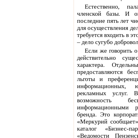
Естественно, па
членской базы. И 
последние пять лет чи
для осуществления де
требуется входить в э
– дело сугубо доброво
Если же говорить о
действительно сущ
характера. Отдель
предоставляются бес
льготы и преференц
информационных, ю
рекламных услуг. 
возможность бес
информационными р
бренда. Это корпора
«Меркурий сообщает»
каталог «Бизнес-п
«Ведомости Пензен