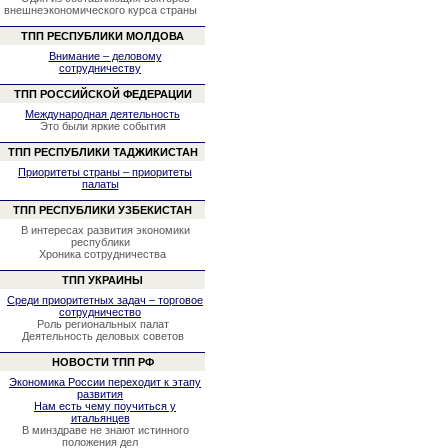
внешнеэкономического курса страны
ТПП РЕСПУБЛИКИ МОЛДОВА
Внимание – деловому
сотрудничеству
ТПП РОССИЙСКОЙ ФЕДЕРАЦИИ
Международная деятельность
Это были яркие события
ТПП РЕСПУБЛИКИ ТАДЖИКИСТАН
Приоритеты страны – приоритеты
палаты
ТПП РЕСПУБЛИКИ УЗБЕКИСТАН
В интересах развития экономики
республики
Хроника сотрудничества
ТПП УКРАИНЫ
Среди приоритетных задач – торговое
сотрудничество
Роль региональных палат
Деятельность деловых советов
НОВОСТИ ТПП РФ
Экономика России переходит к этапу
развития
Нам есть чему поучиться у
итальянцев
В минздраве не знают истинного
положения дел