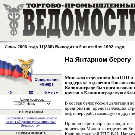
Июнь 2006 года 11(339) Выходит с 9 сентября 1992 года
На Янтарном берегу
Минским отделением БелТПП и
поддержке отделения Посольства
Калининграде был организован 
кругов в Калининградскую облас
Архив номеров:
В состав белорусской делегации в
предприятий, представляющих стр
ОТ РЕДАКЦИИ
нефтеперерабатывающую и другие
Читателям специального номера
газеты «Торгово-промышленные
Прошли переговоры руководителя б
Ведомости»
директора Минского отделения Бе
ПЕРВАЯ ПОЛОСА
Калининградской ТПП В.И. Царько