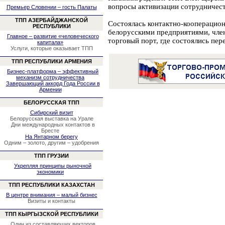
вопросы активизации сотрудничес
Премьер Словении – гость Палаты
ТПП АЗЕРБАЙДЖАНСКОЙ
Состоялась контактно-кооперацио
РЕСПУБЛИКИ
белорусскими предприятиями, чле
Главное – развитие «человеческого
торговый порт, где состоялись пер
капитала»
Услуги, которые оказывает ТПП
ТПП РЕСПУБЛИКИ АРМЕНИЯ
Бизнес-платформа – эффективный
механизм сотрудничества
Завершающий аккорд Года России в
Армении
БЕЛОРУССКАЯ ТПП
Сибирский визит
Белорусская выставка на Урале
Дни международных контактов в
Бресте
На Янтарном берегу
Одним – золото, другим – удобрения
ТПП ГРУЗИИ
Укрепляя принципы рыночной
экономики
ТПП РЕСПУБЛИКИ КАЗАХСТАН
В центре внимания – малый бизнес
Визиты и контакты
ТПП КЫРГЫЗСКОЙ РЕСПУБЛИКИ
Один из составляющих векторов