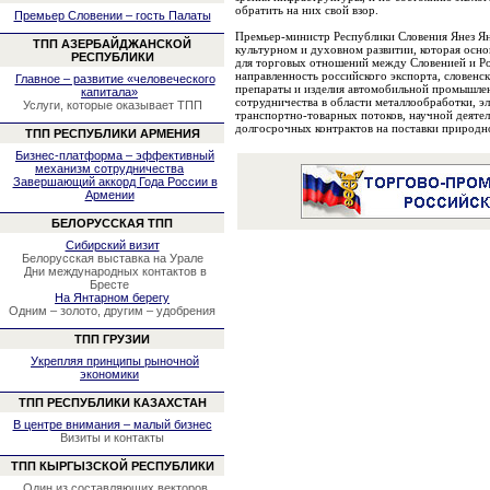
обратить на них свой взор.
Премьер Словении – гость Палаты
Премьер-министр Республики Словения Янез Ян
ТПП АЗЕРБАЙДЖАНСКОЙ
культурном и духовном развитии, которая осно
РЕСПУБЛИКИ
для торговых отношений между Словенией и Ро
направленность российского экспорта, словенс
Главное – развитие «человеческого
препараты и изделия автомобильной промышле
капитала»
сотрудничества в области металлообработки, 
Услуги, которые оказывает ТПП
транспортно-товарных потоков, научной деятел
долгосрочных контрактов на поставки природно
ТПП РЕСПУБЛИКИ АРМЕНИЯ
Бизнес-платформа – эффективный
механизм сотрудничества
Завершающий аккорд Года России в
Армении
БЕЛОРУССКАЯ ТПП
Сибирский визит
Белорусская выставка на Урале
Дни международных контактов в
Бресте
На Янтарном берегу
Одним – золото, другим – удобрения
ТПП ГРУЗИИ
Укрепляя принципы рыночной
экономики
ТПП РЕСПУБЛИКИ КАЗАХСТАН
В центре внимания – малый бизнес
Визиты и контакты
ТПП КЫРГЫЗСКОЙ РЕСПУБЛИКИ
Один из составляющих векторов