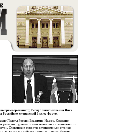
сию премьер-министр Республики Словения Янез
 Российско-словенский бизнес-форум.
идент Палаты России Владимир Исаков, Словения
я развития туризма, и этот потенциал и возможности
рств». Словенские курорты великолепны и с точки
ии, поэтому российские туристы просто обязаны