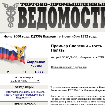
Июнь 2006 года 11(339) Выходит с 9 сентября 1992 года
Премьер Словении – гость
Палаты
Андрей ГОРОДНОВ, обозреватель ТПВ
Написать письмо в редакцию
Архив номеров:
ОТ РЕДАКЦИИ
В рамках своего официального визита в Рос
Янша посетил ТПП РФ. На Ильинке, 6 прошел
Читателям специального номера
газеты «Торгово-промышленные
Как отметил в приветственном слове вице-през
Ведомости»
«обладает просто замечательными ресурсами дл
необходимо развивать в интересах двух госуда
ПЕРВАЯ ПОЛОСА
зрения инфраструктуры, и по состоянию эколог