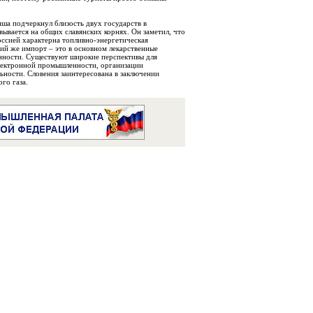
ша подчеркнул близость двух государств в
вывается на общих славянских корнях. Он заметил, что
ссией характерна топливно-энергетическая
кий же импорт – это в основном лекарственные
нности. Существуют широкие перспективы для
электронной промышленности, организации
ьности. Словения заинтересована в заключении
го газа.