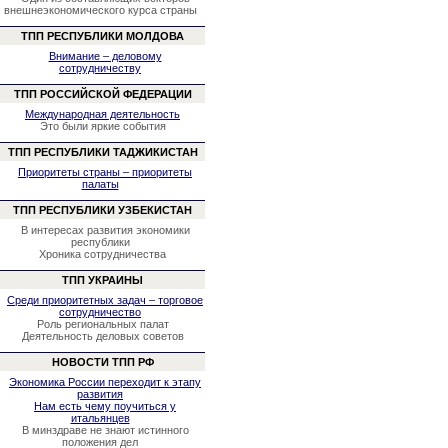
внешнеэкономического курса страны
ТПП РЕСПУБЛИКИ МОЛДОВА
Внимание – деловому
сотрудничеству
ТПП РОССИЙСКОЙ ФЕДЕРАЦИИ
Международная деятельность
Это были яркие события
ТПП РЕСПУБЛИКИ ТАДЖИКИСТАН
Приоритеты страны – приоритеты
палаты
ТПП РЕСПУБЛИКИ УЗБЕКИСТАН
В интересах развития экономики
республики
Хроника сотрудничества
ТПП УКРАИНЫ
Среди приоритетных задач – торговое
сотрудничество
Роль региональных палат
Деятельность деловых советов
НОВОСТИ ТПП РФ
Экономика России переходит к этапу
развития
Нам есть чему поучиться у
итальянцев
В минздраве не знают истинного
положения дел