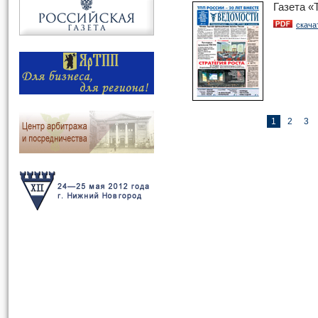
Газета 
скача
1
2
3