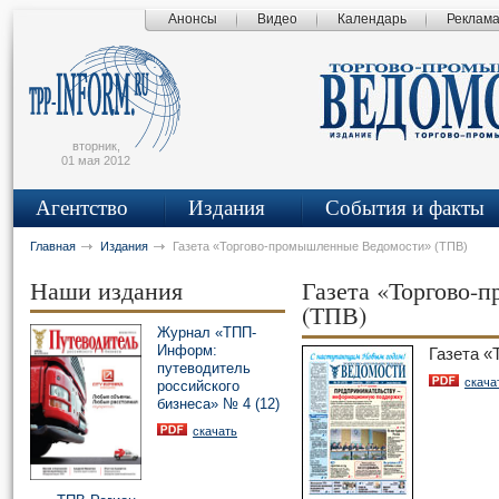
Анонсы
Видео
Календарь
Реклам
сьмо
айта
вторник,
01 мая 2012
Агентство
Издания
События и факты
Главная
Издания
Газета «Торгово-промышленные Ведомости» (ТПВ)
Наши издания
Газета «Торгово-
(ТПВ)
Журнал «ТПП-
Информ:
Газета 
путеводитель
скача
российского
бизнеса» № 4 (12)
скачать