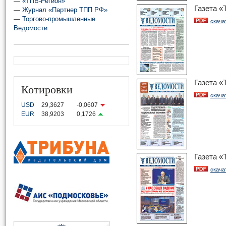
—
«ТПВ-Регион»
Газета 
—
Журнал «Партнер ТПП РФ»
—
Торгово-промышленные
скача
Ведомости
Газета 
Котировки
скача
USD
29,3627
-0,0607
EUR
38,9203
0,1726
Газета 
скача