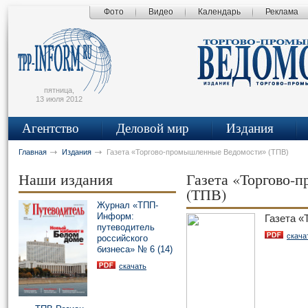
Фото
Видео
Календарь
Реклама
сьмо
айта
пятница,
13 июля 2012
Агентство
Деловой мир
Издания
Главная
Издания
Газета «Торгово-промышленные Ведомости» (ТПВ)
Наши издания
Газета «Торгово-
(ТПВ)
Журнал «ТПП-
Информ:
Газета 
путеводитель
скача
российского
бизнеса» № 6 (14)
скачать