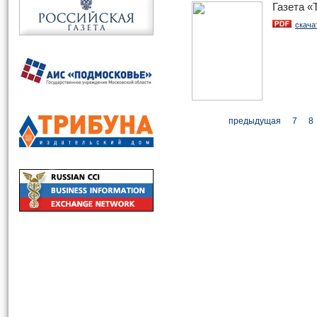
Газета 
скача
предыдущая
7
8