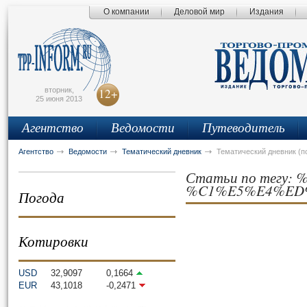
О компании
Деловой мир
Издания
сьмо
айта
вторник,
12+
25 июня 2013
Агентство
Ведомости
Путеводитель
Агентство
Ведомости
Тематический дневник
Тематический дневник (п
Статьи по тегу
%C1%E5%E4%ED
Погода
Котировки
USD
32,9097
0,1664
EUR
43,1018
-0,2471