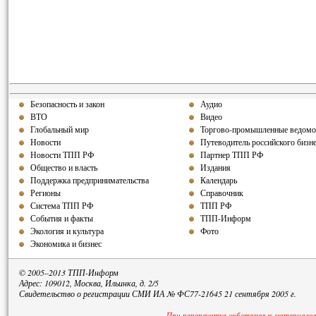
Безопасность и закон
Аудио
ВТО
Видео
Глобальный мир
Торгово-промышленные ведомо
Новости
Путеводитель российского бизн
Новости ТПП РФ
Партнер ТПП
РФ
Общество и власть
Издания
Поддержка предпринимательства
Календарь
Регионы
Справочник
Система ТПП РФ
ТПП РФ
События и факты
ТПП-Информ
Экология и культура
Фото
Экономика и бизнес
© 2005–2013 ТПП-Информ
Адрес: 109012, Москва, Ильинка, д. 2/5
Свидетельство о регистрации СМИ ИА № ФС77-21645 21 сентября 2005 г.
При перепечатке собственных материалов