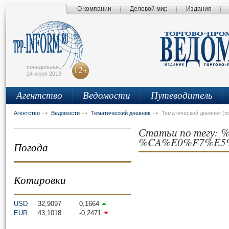
О компании
Деловой мир
Издания
сьмо
айта
понедельник,
12+
24 июня 2013
Агентство
Ведомости
Путеводитель
Агентство
Ведомости
Тематический дневник
Тематический дневник (п
Статьи по тегу
%CA%E0%F7%E5
Погода
Котировки
USD
32,9097
0,1664
EUR
43,1018
-0,2471