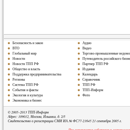
Безопасность и закон
Аудио
ВТО
Видео
Глобальный мир
Торгово-промышленные ведомо
Новости
Путеводитель российского бизн
Новости ТПП РФ
Партнер ТПП
РФ
Общество и власть
Издания
Поддержка предпринимательства
Календарь
Регионы
Справочник
Система ТПП РФ
ТПП РФ
События и факты
ТПП-Информ
Экология и культура
Фото
Экономика и бизнес
© 2005–2013 ТПП-Информ
Адрес: 109012, Москва, Ильинка, д. 2/5
Свидетельство о регистрации СМИ ИА № ФС77-21645 21 сентября 2005 г.
При перепечатке собственных материалов