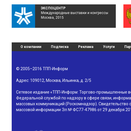
ЭКСПОЦЕНТР
Международные выставки и конгрессы
Москва, 2015
О компании
Подписка
Реклама
Услуги
Пар
© 2005–2016
ТПП-Информ
Адрес:
109012
,
Москва
,
Ильинка, д. 2/5
Сетевое издание «ТПП-Информ: Торгово-промышленные в
Федеральной службой по надзору в сфере связи, информа
массовых коммуникаций (Роскомнадзор). Свидетельство о
массовой информации Эл № ФС77-47986 от 29 декабря 201