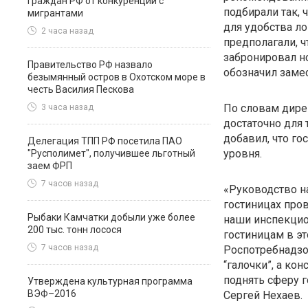
граждан РФ от конкуренции с
подбирали так, 
мигрантами
для удобства л
2 часа назад
предполагали, ч
забронировал но
Правительство РФ назвало
обозначил замес
безымянный остров в Охотском море в
честь Василия Пескова
По словам дире
3 часа назад
достаточно для 
добавил, что го
Делегация ТПП РФ посетила ПАО
уровня.
"Русполимет", получившее льготный
заем ФРП
7 часов назад
«Руководство н
гостиницах пров
Рыбаки Камчатки добыли уже более
наши инспекцио
200 тыс. тонн лосося
гостиницам в эт
7 часов назад
Роспотребнадзор
“галочки”, а ко
поднять сферу 
Утверждена культурная программа
ВЭФ–2016
Сергей Нехаев.