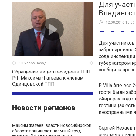
Для участ
Владивост
12.08.2016 10:00
Для участников
забронировано 5
ходе инспекции
губернатором кр
13 часов назад
сообщила пресс
Обращение вице-президента ТПП
РФ Максима Фатеева к членам
Одинцовской ТПП
В Villa Arte вс
гостя, были за
«Аврора» подгот
гостиницах ест
Новости регионов
иностранными 
Максим Фатеев: власти Новосибирской
Сергей Нехаев 
области защищают наемный труд
рекомендованны