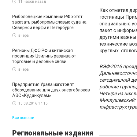
11 часов назад
Как отметил ди
Рыболовецкие компании РФ хотят
гостиницы Прим
заказать рыбопромысловые суда на
специальные ус
Северной верфи в Петербурге
пакет с информ
вчера
другими важным
технические во
круглых столов»
Регионы ДФО РФ и китайская
провинция Цзилинь развивают
торговые и деловые связи
ВЭФ-2016 пройд
вчера
Дальневосточно
сегодняшний де
Предприятия Урала изготовят
рабочие группы
оборудование для двух энергоблоков
Четыре из них 
АЭС «Куданкулам»
Миклушевский: 
15.08.2016 14:15
инфраструктуре,
Все новости
Региональные издания