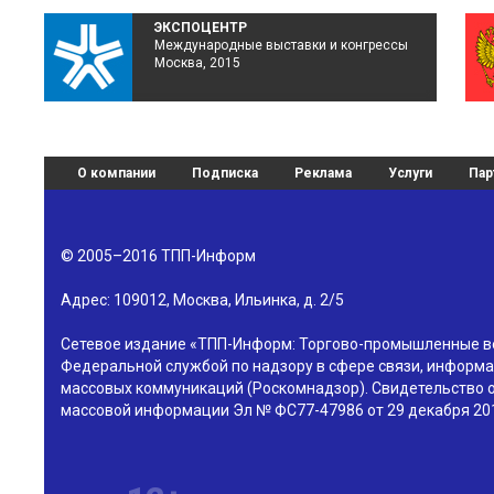
ЭКСПОЦЕНТР
Международные выставки и конгрессы
Москва, 2015
О компании
Подписка
Реклама
Услуги
Пар
© 2005–2016
ТПП-Информ
Адрес:
109012
,
Москва
,
Ильинка, д. 2/5
Сетевое издание «ТПП-Информ: Торгово-промышленные в
Федеральной службой по надзору в сфере связи, информа
массовых коммуникаций (Роскомнадзор). Свидетельство о
массовой информации Эл № ФС77-47986 от 29 декабря 201