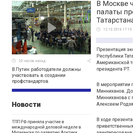
В Москве 
палаты пр
Татарстан
12.10.2016 17:15
Презентация эк
Республики Тата
20 часов назад
Американской т
президента РТ.
В.Путин: работодатели должны
участвовать в создании
профстандартов
В мероприятии 
Минниханов. До 
Минниханова с 
Новости
Алексеем Родзя
В ходе презента
ТПП РФ приняла участие в
приветственным 
международной деловой неделе в
заинтересована 
Мурманске по развитию Арктики