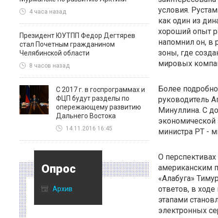
условия. Рустам
4 часа назад
как один из ди
хороший опыт р
Президент ЮУТПП Федор Дегтярев
напомнил он, в
стал Почетным гражданином
зоны, где созд
Челябинской области
мировых компа
8 часов назад
Более подробно
С 2017 г. в госпрограммах и
ФЦП будут разделы по
руководитель А
опережающему развитию
Минуллина. С д
Дальнего Востока
экономической 
14.11.2016 16:45
министра РТ - 
О перспективах
Опрос
американским п
«Алабуга» Тимур
ответов, в ходе
Архив
этапами становл
электронных се