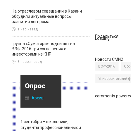
На отраслевом совещании в Казани
обсудили актуальные вопросы
развития легпрома
1 час назад
Поделиться:
Loading...
Группа «Сумотори» подпишет на
ВЭФ-2016 три соглашения с
инвесторами из КНР
Новости СМИ2
8 часов назад
ВЭФ-2016
Обр
Университетский 
Опрос
comments powere
Архив
1 сентября – школьники,
студенты профессиональных и