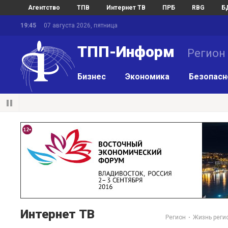
Агентство
ТПВ
Интернет ТВ
ПРБ
RBG
Б
19:45
07 августа 2026, пятница
ТПП-Информ
Регион
Бизнес
Экономика
Безопасн
Интернет ТВ
Регион
Жизнь реги