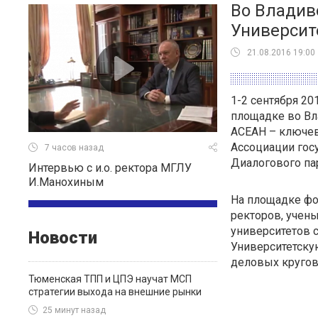
Во Владив
Университ
21.08.2016 19:00
1-2 сентября 20
площадке во Вл
АСЕАН – ключев
Ассоциации гос
7 часов назад
Диалогового па
Интервью с и.о. ректора МГЛУ
И.Манохиным
На площадке фо
ректоров, учен
университетов 
Новости
Университетску
деловых кругов
Тюменская ТПП и ЦПЭ научат МСП
стратегии выхода на внешние рынки
25 минут назад