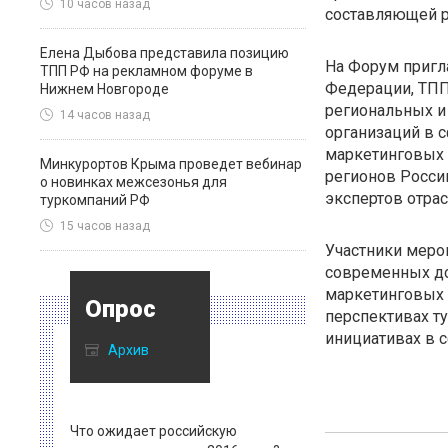
10 часов назад
составляющей р
Елена Дыбова представила позицию
На Форум пригл
ТПП РФ на рекламном форуме в
Федерации, ТПП
Нижнем Новгороде
региональных и
14 часов назад
организаций в с
маркетинговых 
Минкурортов Крыма проведет вебинар
регионов России
о новинках межсезонья для
экспертов отрас
туркомпаний РФ
15 часов назад
Участники меро
современных до
маркетинговых 
Опрос
перспективах т
инициативах в 
Архив
Что ожидает российскую