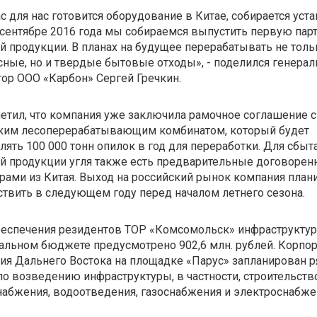
с для нас готовится оборудование в Китае, собирается уста
сентябре 2016 года мы собираемся выпустить первую пар
й продукции. В планах на будущее перерабатывать не толь
ные, но и твердые бытовые отходы», - поделился генера
ор ООО «Карбон» Сергей Гречкин.
етил, что компания уже заключила рамочное соглашение с
ким лесоперерабатывающим комбинатом, который будет
лять 100 000 тонн опилок в год для переработки. Для сбыт
й продукции угля также есть предварительные договоренн
рами из Китая. Выход на российский рынок компания план
твить в следующем году перед началом летнего сезона.
беспечения резидентов ТОР «Комсомольск» инфраструктур
льном бюджете предусмотрено 902,6 млн. рублей. Корпо
ия Дальнего Востока на площадке «Парус» запланирован р
по возведению инфраструктуры, в частности, строительств
абжения, водоотведения, газоснабжения и электроснабже