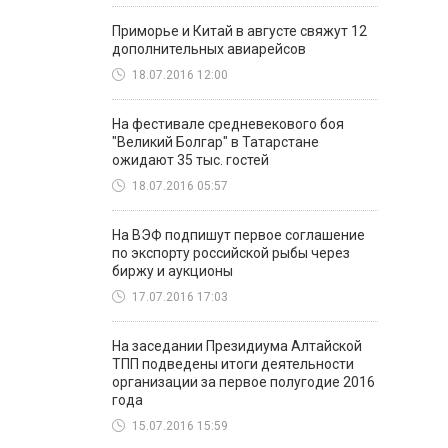
Приморье и Китай в августе свяжут 12
дополнительных авиарейсов
18.07.2016 12:00
На фестивале средневекового боя
"Великий Болгар" в Татарстане
ожидают 35 тыс. гостей
18.07.2016 05:57
На ВЭФ подпишут первое соглашение
по экспорту российской рыбы через
биржу и аукционы
17.07.2016 17:03
На заседании Президиума Алтайской
ТПП подведены итоги деятельности
организации за первое полугодие 2016
года
15.07.2016 15:59