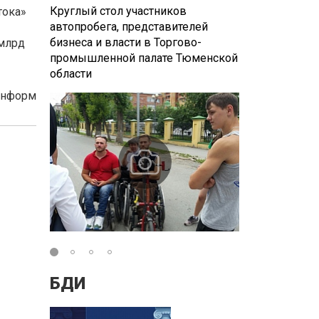
Круглый стол участников
Расширенное 
тока»
автопробега, представителей
представител
бизнеса и власти в Торгово-
рубежом
 млрд
промышленной палате Тюменской
области
Информ
БДИ