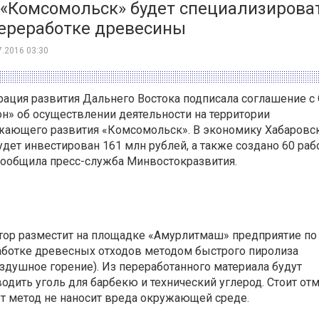
 «Комсомольск» будет специализирова
переработке древесины
7.2016 03:30
ация развития Дальнего Востока подписала соглашение с
н» об осуществлении деятельности на территории
жающего развития «Комсомольск». В экономику Хабаровс
удет инвестирован 161 млн рублей, а также создано 60 раб
сообщила пресс-служба Минвостокразвития.
тор разместит на площадке «Амурлитмаш» предприятие по
ботке древесных отходов методом быстрого пиролиза
здушное горение). Из переработанного материала будут
одить уголь для барбекю и технический углерод. Стоит отм
от метод не наносит вреда окружающей среде.