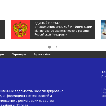
ЕДИНЫЙ ПОРТАЛ
ВНЕШЭКОНОМИЧЕСКОЙ ИНФОРМАЦИИ
Министерство экономического развития
Российской Федерации
уги
Партнеры
Архив сайта
Те
E-m
Пр
ышленные ведомости» зарегистрировано
гип
и, информационных технологий и
ав
тельство о регистрации средства
екабря 2011 года.