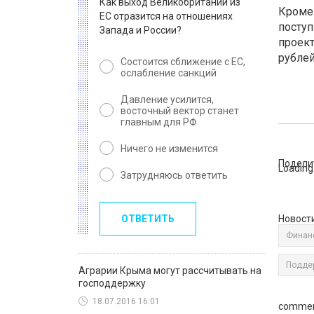
Как выход Великобритании из
Кроме 
ЕС отразится на отношениях
поступ
Запада и России?
проект
рублей
Состоится сближение с ЕС,
ослабление санкций
Давление усилится,
восточный вектор станет
главным для РФ
Ничего не изменится
Подели
Loading.
Затрудняюсь ответить
ОТВЕТИТЬ
Новост
Финан
Подде
Аграрии Крыма могут рассчитывать на
господдержку
18.07.2016 16:01
commen