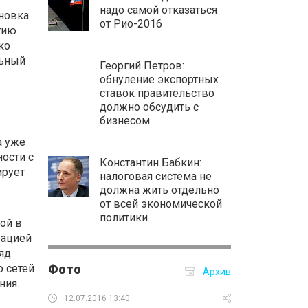
надо самой отказаться
новка.
от Рио-2016
тию
ко
льный
Георгий Петров:
обнуление экспортных
ставок правительство
должно обсудить с
бизнесом
а уже
ости с
Константин Бабкин:
ирует
налоговая система не
должна жить отдельно
от всей экономической
политики
ой в
рацией
яд
о сетей
Фото
Архив
ния.
12.07.2016 13:40
06.07.2016 17: