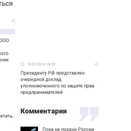
ться
 ООО
кого
очих
18.07.2016 18:09
Президенту РФ представлен
очередной доклад
уполномоченного по защите прав
предпринимателей
Комментарии
етить,
Пока не поздно России