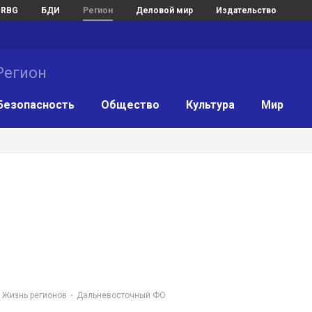
RBG
БДИ
Регион
Деловой мир
Издательство
Регион
Безопасность
Общество
Культура
Мир
Жизнь регионов
Дальневосточный ФО