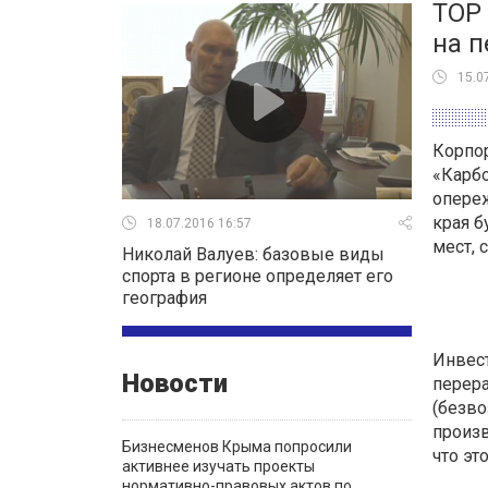
ТОР
на 
15.0
Корпор
«Карбо
опере
края б
18.07.2016 16:57
мест, 
Николай Валуев: базовые виды
спорта в регионе определяет его
география
Инвес
Новости
перера
(безво
произв
Бизнесменов Крыма попросили
что эт
активнее изучать проекты
нормативно-правовых актов по