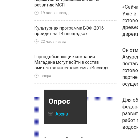
развитию МСП
«Сейча
Уже в 
19 часов назад
готово
древес
Культурная программа ВЭФ-2016
пройдет на 14 площадках
директ
22 часа назад
Он отм
Амурс
Горнодобывающие компании
Магадана могут войти в состав
постав
эмитентов инвестсистемы «Восход»
готово
вчера
партне
осущес
Опрос
Для о
федера
развит
Архив
работ 
водосн