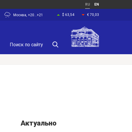
RU
EN
$ 63,54
€ 70,03
Москва, +20...+21
Актуально