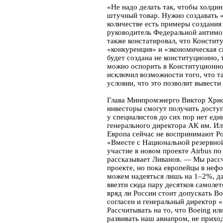
«Не надо делать так, чтобы холдин
штучный товар. Нужно создавать «
количестве есть примеры создания
руководитель Федеральной антимо
также констатировал, что Конститу
«конкуренция» и «экономическая св
будет создана не конституционно, 
можно оспорить в Конституционном
исключил возможности того, что т
условии, что это позволит вывест
Глава Минпромэнерго Виктор Хрис
инвесторы смогут получить доступ
у специалистов до сих пор нет ед
генерального директора АК им. И
Европа сейчас не воспринимают Ро
«Вместе с Национальной резервной
участие в новом проекте Airbus п
рассказывает Ливанов. — Мы рассч
проекте, но пока европейцы в неф
можем надеяться лишь на 1–2%, да
ввезти сюда пару десятков самоле
вряд ли России стоит допускать Bo
согласен и генеральный директор
Рассчитывать на то, что Boeing ил
развивать наш авиапром, не прихо