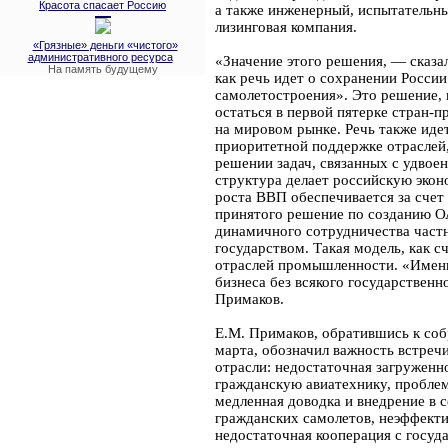
Красота спасает Россию
а также инженерный, испытательны
лизинговая компания.
«Грязные» деньги «чистого»
административного ресурса
«Значение этого решения, — сказа
На память будущему
как речь идет о сохранении Росси
самолетостроения». Это решение,
остаться в первой пятерке стран-
на мировом рынке. Речь также иде
приоритетной поддержке отраслей
решении задач, связанных с удво
структура делает российскую эко
роста ВВП обеспечивается за счет 
принятого решение по созданию О
динамичного сотрудничества част
государством. Такая модель, как с
отраслей промышленности. «Именно
бизнеса без всякого государственн
Примаков.
Е.М. Примаков, обратившись к со
марта, обозначил важность встреч
отрасли: недостаточная загружен
гражданскую авиатехнику, проблем
медленная доводка и внедрение в 
гражданских самолетов, неэффекти
недостаточная кооперация с госуд