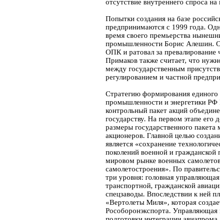
отсутствие внутреннего спроса на
Попытки создания на базе российс
предпринимаются с 1999 года. Одн
время своего премьерства нынешни
промышленности Борис Алешин. Он
ОПК и ратовал за превалирование ч
Примаков также считает, что нужн
между государственным присутств
регулированием и частной предпри
Стратегию формирования единого 
промышленности и энергетики РФ 
контрольный пакет акций объедин
государству. На первом этапе его 
размеры государственного пакета
акционеров. Главной целью создан
является «сохранение технологиче
поколений военной и гражданской 
мировом рынке военных самолетов
самолетостроения». По правитель
три уровня: головная управляющая
транспортной, гражданской авиаци
спецзаводы. Впоследствии к ней п
«Вертолеты Миля», которая создае
Рособоронэкспорта. Управляющая 
подготовки интеграции авиапрома.