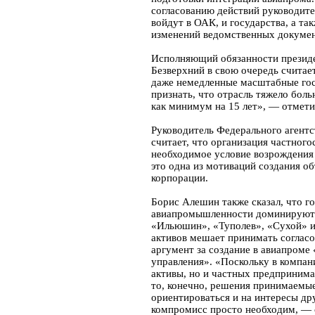
согласованию действий руководите
войдут в ОАК, и государства, а т
изменений ведомственных докумен
Исполняющий обязанности презид
Безверхний в свою очередь считает
даже немедленные масштабные гос
признать, что отрасль тяжело боль
как минимум на 15 лет», — отмети
Руководитель Федерального агент
считает, что организация частног
необходимое условие возрождения
это одна из мотиваций создания о
корпорации.
Борис Алешин также сказал, что г
авиапромышленности доминируют и
«Ильюшин», «Туполев», «Сухой» и
активов мешает принимать соглас
аргумент за создание в авиапроме
управления». «Поскольку в компан
активы, но и частных предприним
то, конечно, решения принимаемы
ориентироваться и на интересы др
компромисс просто необходим, —