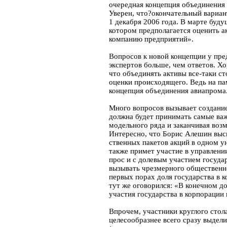
очередная концепция объединения 
Уверен, что?окончательный вариа
1 декабря 2006 года. В марте буд
котором предполагается оценить а
компанию предприятий».
Вопросов к новой концепции у пре
экспертов больше, чем ответов. Х
что объединять активы все-таки ст
оценки происходящего. Ведь на па
концепция объединения авиапрома
Много вопросов вызывает создани
должна будет принимать самые ва
модельного ряда и заканчивая воз
Интересно, что Борис Алешин выск
ственных пакетов акций в одном у
также примет участие в управлении
прос и с долевым участием госуда
вызывать чрезмерного общественно
первых порах доля государства в 
тут же оговорился: «В конечном 
участия государства в корпорации
Впрочем, участники круглого стола
целесообразнее всего сразу выдели