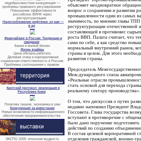
недобросовестная конкуренция —
объясняет неоднократное обращен
проблемы правового регулирования
вопрос о сохранении и развитии р
Повышение эффективности
российских ВИНК через
промышленности один из самых ва
реструктуризацию
значимость, по мнению главы ТПП 
Налогообложение нефтянки: из рая —
в ад
реструктуризации отечественной 
составляющей в противовес сырьев
роста ВВП. Палата считает, что 
Франчайзинг в России: Тенденции и
ожидания
сами по себе, а как средство пов
Банки и малый бизнес
нормальный внутренний рынок, кот
Жизнь взаймы
страны в целом. Для этого необхо
Цена обязана работать
Деловая этика и корпоративная
развития страны.
социальная ответственность в России:
Проблемы соотношения с правом
Председатель Межгосударственног
Меж-дународного союза авиапромы
«Реальные отрасли промышленности
стать основой для перехода стран
Киотский протокол: реализация в
реальному сектору производства».
Республике Коми
О том, что дискуссия о путях разв
Политику пишем, экономика в уме
недавно напомнил Президент Влад
Конкуренция за инвестиции
Госсовета. Глава государства возм
Новые возможности информационного
обеспечения предпринимательства
вступают в противоречие с общен
было дано поручение подготовить 
действий по созданию объединенн
В состав целевой корпоративной с
отделения гражданской, военно-тр
ЭКСПО 2005: японская мудрость