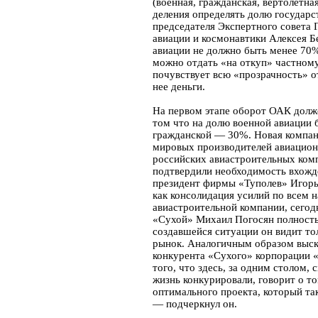
(военная, гражданская, вертолетная
деления определять долю государс
председателя Экспертного совета
авиации и космонавтики Алексея Бе
авиации не должно быть менее 70%
можно отдать «на откуп» частному
почувствует всю «прозрачность» от
нее деньги.
На первом этапе оборот ОАК долже
том что на долю военной авиации 
гражданской — 30%. Новая компан
мировых производителей авиацион
российских авиастроительных ком
подтвердили необходимость вхожд
президент фирмы «Туполев» Игорь 
как консолидация усилий по всем 
авиастроительной компании, сегод
«Сухой» Михаил Погосян полност
создавшейся ситуации он видит т
рынок. Аналогичным образом выска
конкурента «Сухого» корпорации 
того, что здесь, за одним столом,
жизнь конкурировали, говорит о т
оптимального проекта, который та
— подчеркнул он.