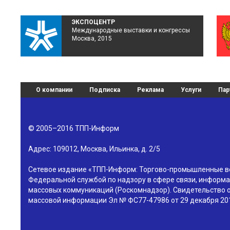
ЭКСПОЦЕНТР
Международные выставки и конгрессы
Москва, 2015
О компании
Подписка
Реклама
Услуги
Пар
© 2005–2016
ТПП-Информ
Адрес:
109012
,
Москва
,
Ильинка, д. 2/5
Сетевое издание «ТПП-Информ: Торгово-промышленные в
Федеральной службой по надзору в сфере связи, информа
массовых коммуникаций (Роскомнадзор). Свидетельство о
массовой информации Эл № ФС77-47986 от 29 декабря 201