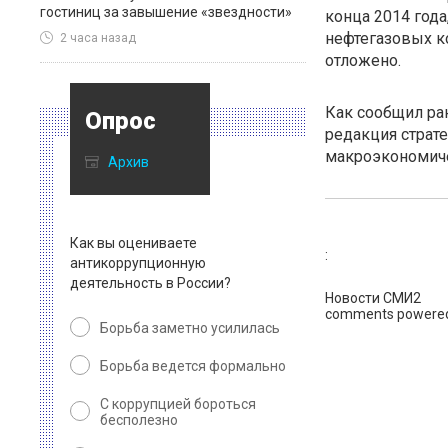
гостиниц за завышение «звездности»
конца 2014 года
нефтегазовых к
2 часа назад
отложено.
Как сообщил ра
Опрос
редакция страте
макроэкономиче
Архив
Как вы оцениваете
:
антикоррупционную
деятельность в России?
Новости СМИ2
comments powere
Борьба заметно усилилась
Борьба ведется формально
С коррупцией бороться
бесполезно