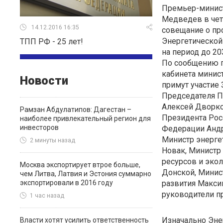
Премьер-минис
Медведев в чет
14.12.2016 16:35
совещание о пр
Энергетической
ТПП РФ - 25 лет!
на период до 20
По сообщению 
кабинета минис
Новости
примут участие
Председателя П
Алексей Дворк
Рамзан Абдулатипов: Дагестан –
Президента Рос
наиболее привлекательный регион для
инвесторов
Федерации Андр
Министр энерге
2 минуты назад
Новак, Министр
ресурсов и эко
Москва экспортирует втрое больше,
Донской, Минис
чем Литва, Латвия и Эстония суммарно
экспортировали в 2016 году
развития Макси
руководители п
1 час назад
Изначально Эне
Власти хотят усилить ответственность