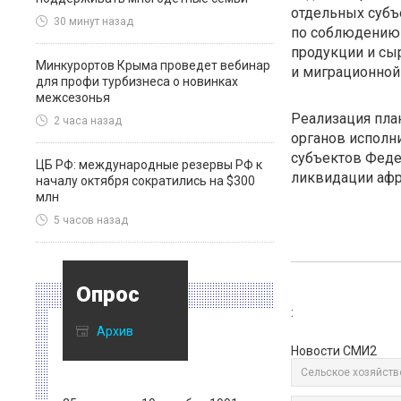
отдельных субъ
30 минут назад
по соблюдению 
продукции и сы
Минкурортов Крыма проведет вебинар
и миграционной
для профи турбизнеса о новинках
межсезонья
Реализация пла
2 часа назад
органов исполни
субъектов Феде
ЦБ РФ: международные резервы РФ к
ликвидации афр
началу октября сократились на $300
млн
5 часов назад
Опрос
:
Архив
Новости СМИ2
Сельское хозяйств