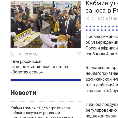
Кабмин ут
заноса в 
04.10.2016 08:00
Премьер-минис
об утверждении
России африканс
сообщила 4 окт
0 минут назад
18-я российская
агропромышленная выставка
В настоящее вр
«Золотая осень»
неблагоприятна
африканской ч
план действий 
африканской чу
Новости
Планом предус
Кабмин поможет демографически
регулированию 
неблагополучным регионам
подлежат реализ
поддерживать многодетные семьи