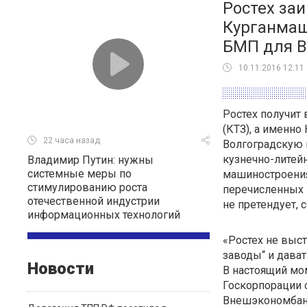
Ростех за
Курганмаш
БМП для В
10.11.2016 12:11
Ростех получит
(КТЗ), а именно
22 часа назад
Волгоградскую 
кузнечно-литей
Владимир Путин: нужны
системные меры по
машиностроения
стимулированию роста
перечисленных 
отечественной индустрии
не претендует,
информационных технологий
«Ростех не выс
заводы“ и дават
Новости
В настоящий мо
Госкорпорации 
Внешэкономбанк