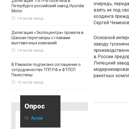
Делегация ТПП РФ посетила в
очередь, переда
Петербурге российский завод Hyundai
взять их под св
Motor
холдинга прежд
14 часов назад
Сергей Чемезов
Делегация «Экспоцентра» провела в
Основной интер
Шанхае переговоры с главами
выставочных компаний
заводу гусенич
производствен
14 часов назад
в России предп
Липецкий завод
В Рамалле подписано соглашение о
модернизирован
сотрудничестве ТПП РФ и ФТПСП
Палестины
ракетных комп
15 часов назад
Опрос
Архив
: