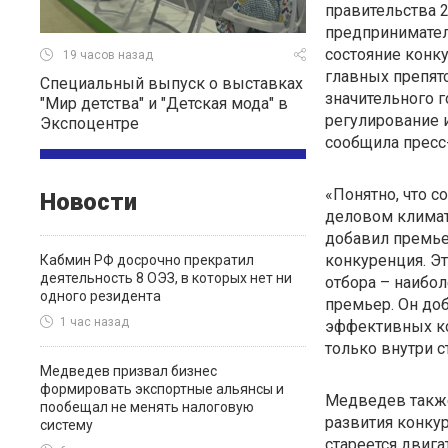
правительства 2
предпринимател
состояние конку
19 часов назад
главных препят
Специальный выпуск о выставках
значительного 
"Мир детства" и "Детская мода" в
регулирование и
Экспоцентре
сообщила пресс
«Понятно, что 
Новости
деловом климате
добавил премье
конкуренция. Эт
Кабмин РФ досрочно прекратил
деятельность 8 ОЭЗ, в которых нет ни
отбора – наибо
одного резидента
премьер. Он до
1 час назад
эффективных ко
только внутри с
Медведев призвал бизнес
формировать экспортные альянсы и
Медведев также
пообещал не менять налоговую
развития конку
систему
стареется двига