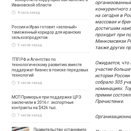
организованный
Ивановской области
конкурентного з
4 часа назад
на сегодня в Р
массовая и бре
Россия и Иран готовят «зеленый»
достигшим наиб
таможенный коридор для иранских
проходит при п
сельхозпродуктов
Минкомсвязи Рос
5 часов назад
также других п
ТПП РФ и Агентство по
Ожидается, что
технологическому развитию вместе
участие больше
поддержат бизнес в поиске передовых
технологий
истории России
собрало 305 уча
5 часов назад
номинациях. То
премии состояла
МСП Приморья при поддержке ЦРЭ
Пречистенке.
заключили в 2016 г. экспортные
контракты на $426 тыс.
7 часов назад
Организационн
Правительство установило