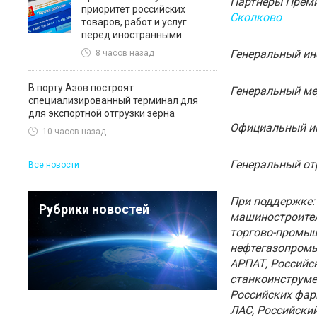
Партнеры Прем
приоритет российских
Сколково
товаров, работ и услуг
перед иностранными
Генеральный и
8 часов назад
В порту Азов построят
Генеральный ме
специализированный терминал для
для экспортной отгрузки зерна
Официальный и
10 часов назад
Генеральный от
Все новости
При поддержке:
Рубрики новостей
машиностроител
торгово-промыш
нефтегазопромы
АРПАТ, Российс
станкоинструме
Российских фар
ЛАС, Российски