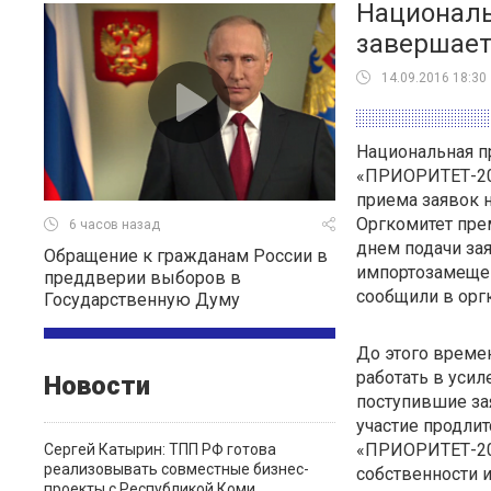
Националь
завершает
14.09.2016 18:30
Национальная п
«ПРИОРИТЕТ-20
приема заявок н
Оргкомитет пре
6 часов назад
днем подачи зая
Обращение к гражданам России в
импортозамещен
преддверии выборов в
сообщили в орг
Государственную Думу
До этого време
работать в уси
Новости
поступившие за
участие продлит
«ПРИОРИТЕТ-201
Сергей Катырин: ТПП РФ готова
реализовывать совместные бизнес-
собственности 
проекты с Республикой Коми