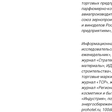
торговых предп
парфюмерно-кос
авиапроизводи
союз зернопрои
и виноделов Ро
предприятиям»,
Информационная
исследовательс
еженедельник», 
журнал «Страте
материалы», ИД 
строительства»,
торговые марки»
журнал «ТСР», ж
журнал «Регион
косметики и бы
«Индустрия», по
энергосбережение»
prohotel.ru, 100do