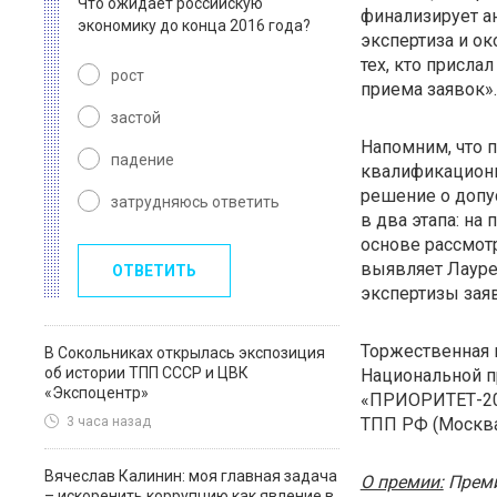
Что ожидает российскую
финализирует а
экономику до конца 2016 года?
экспертиза и о
тех, кто присла
рост
приема зая
застой
Напомним, что п
падение
квалификационн
решение о допу
затрудняюсь ответить
в два этапа: н
основе рассмот
выявляет Лауре
ОТВЕТИТЬ
экспертизы зая
Торжественная 
В Сокольниках открылась экспозиция
об истории ТПП СССР и ЦВК
Национальной п
«Экспоцентр»
«ПРИОРИТЕТ-201
ТПП РФ (Москва,
3 часа назад
Вячеслав Калинин: моя главная задача
О премии:
Преми
– искоренить коррупцию как явление в