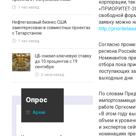
корпорации, так
1 час назад
«ПРИОРИТЕТ-201
свободной форм
заявку можно н
Нефтегазовый бизнес США
заинтересован в совместных проектах
http://prioritetaw
с Татарстаном
1 час назад
Согласно проме
региона Россий
ЦБ снизил ключевую ставку
Номинантов пр
до 10 процентов с 19
отбора пока при
сентября
поступающих за
2 часа назад
выходные дни.
По словам Пред
Опрос
импортозамещен
работе Оргкомит
Архив
«В этом году вы
объем и уровен
и экспертов сей
номинациях прем