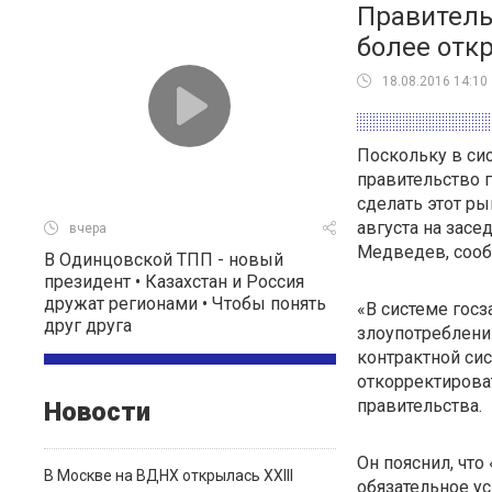
Правитель
более отк
18.08.2016 14:10
Поскольку в си
правительство 
сделать этот р
августа на зас
вчера
Медведев, сооб
В Одинцовской ТПП - новый
президент • Казахстан и Россия
дружат регионами • Чтобы понять
«В системе госз
друг друга
злоупотреблений
контрактной сис
откорректирова
правительства.
Новости
Он пояснил, что
В Москве на ВДНХ открылась XXIII
обязательное ус