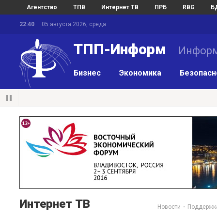
Агентство
ТПВ
Интернет ТВ
ПРБ
RBG
Б
22:40
05 августа 2026, среда
ТПП-Информ
Информ
Бизнес
Экономика
Безопасн
Интернет ТВ
Новости
Поддержк