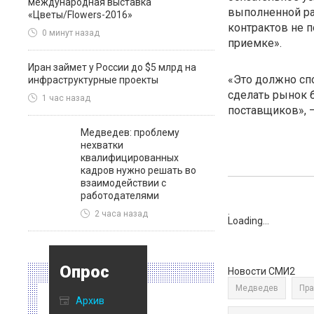
международная выставка
выполненной ра
«Цветы/Flowers-2016»
контрактов не п
0 минут назад
приемке».
Иран займет у России до $5 млрд на
«Это должно сп
инфраструктурные проекты
сделать рынок 
1 час назад
поставщиков», –
Медведев: проблему
нехватки
квалифицированных
кадров нужно решать во
взаимодействии с
работодателями
2 часа назад
:
Loading...
Опрос
Новости СМИ2
Медведев
Пра
Архив