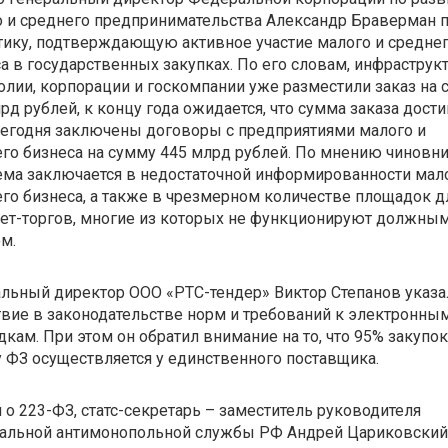
 и среднего предпринимательства Александр Браверман 
тику, подтверждающую активное участие малого и средне
а в государственных закупках. По его словам, инфраструк
лии, корпорации и госкомпании уже разместили заказ на 
рд рублей, к концу года ожидается, что сумма заказа дости
Сегодня заключены договоры с предприятиями малого и
го бизнеса на сумму 445 млрд рублей. По мнению чиновни
ма заключается в недостаточной информированности мало
го бизнеса, а также в чрезмерном количестве площадок д
ет-торгов, многие из которых не функционируют должны
м.
льный директор ООО «РТС-тендер» Виктор Степанов указа
твие в законодательстве норм и требований к электронны
кам. При этом он обратил внимание на то, что 95% закупок
 ФЗ осуществляется у единственного поставщика.
 о 223-ФЗ, статс-секретарь – заместитель руководителя
альной антимонопольной службы РФ Андрей Цариковский