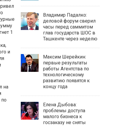
привел
го
Владимир Падалко:
турные
деловой форум сверил
сумму
часы перед саммитом
гнет 1
глав государств ШОС в
Ташкенте через неделю
ка,
го и
Максим Шерейкин:
ля
первые результаты
м
работы Агентства по
технологическому
развитию появятся к
концу года
л на
м
 по
Елена Дыбова:
проблемы доступа
малого бизнеса к
госзаказу не сняты