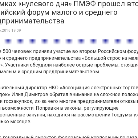
амках «нулевого дня» ПМЭФ прошел вт
ийский форум малого и среднего
дпринимательства
6.2016 19:09
 500 человек приняли участие во втором Российском фор
 и среднего предпринимательства «Большой спрос на ма
». Участники обсудили наиболее острые проблемы, стоящи
 малым и средним предпринимательством.
нительный директор НКО «Ассоциация электронных торго
док» Илия Димитров обратил внимание на сложное полож
и госзакупкок, из-за чего многие предприниматели отказ
й возможности. Поправки в законы, регулирующие
рственные закупки, находится на рассмотрении Госдумы у
ько месяцев.
о генеральный директор Федеральной корпорации по раз