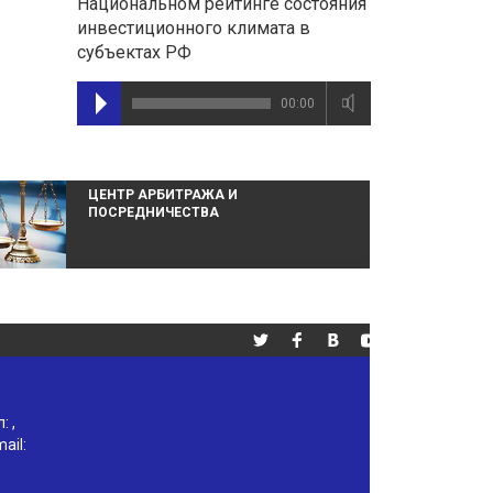
Национальном рейтинге состояния
инвестиционного климата в
субъектах РФ
00:00
ЦЕНТР АРБИТРАЖА И
Э
ПОСРЕДНИЧЕСТВА
М
М
л:
,
ail: