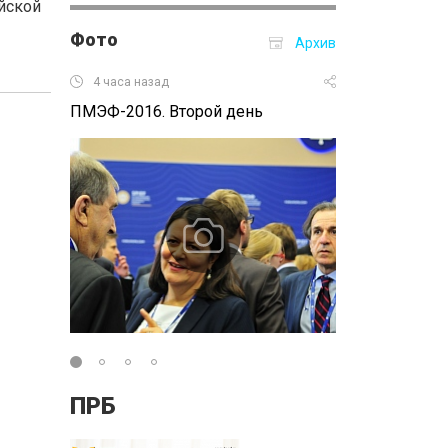
йской
Фото
Архив
4 часа назад
вчера
ПМЭФ-2016. Второй день
Рабочий ритм
ПРБ