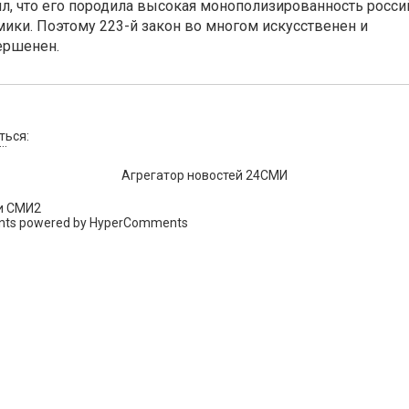
л, что его породила высокая монополизированность росси
ики. Поэтому 223-й закон во многом искусственен и
ершенен.
ться:
..
Агрегатор новостей 24СМИ
и СМИ2
ts powered by HyperComments