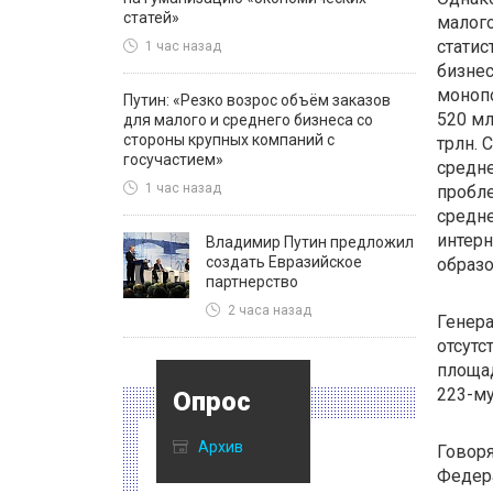
статей»
малого
статис
1 час назад
бизнес
монопо
Путин: «Резко возрос объём заказов
520 мл
для малого и среднего бизнеса со
стороны крупных компаний с
трлн. 
госучастием»
средне
1 час назад
пробле
средне
интерн
Владимир Путин предложил
создать Евразийское
образо
партнерство
2 часа назад
Генера
отсутс
площад
223-му
Опрос
Архив
Говоря
Федер