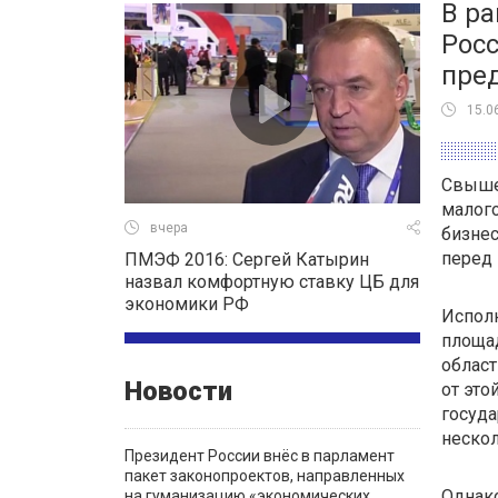
В р
Росс
пре
15.0
Свыше
малого
вчера
бизнес
перед
ПМЭФ 2016: Сергей Катырин
назвал комфортную ставку ЦБ для
экономики РФ
Испол
площа
област
Новости
от это
госуда
нескол
Президент России внёс в парламент
пакет законопроектов, направленных
Однак
на гуманизацию «экономических