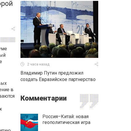
орой
уме
лый
е
2 часа назад
Владимир Путин предложил
создать Евразийское партнерство
вых
ение в
ываются
Комментарии
ж
Россия–Китай: новая
геополитическая игра
витию