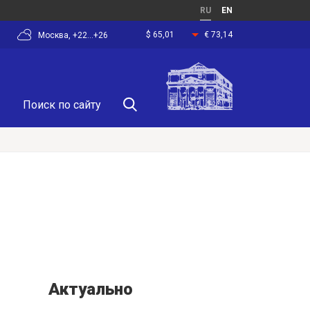
RU
EN
$ 65,01
€ 73,14
Москва, +22...+26
Актуально