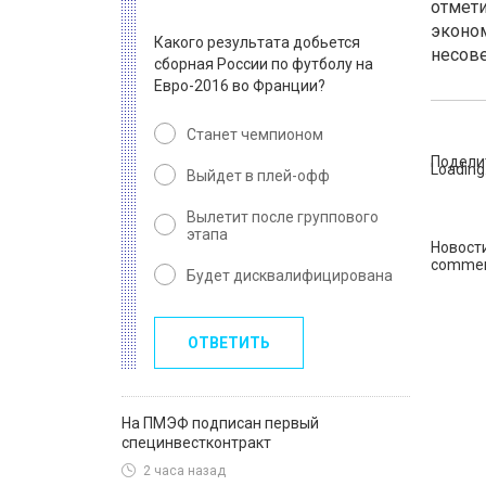
отмети
эконом
Какого результата добьется
несов
сборная России по футболу на
Евро-2016 во Франции?
Станет чемпионом
Подели
Loading.
Выйдет в плей-офф
Вылетит после группового
этапа
Новост
commen
Будет дисквалифицирована
ОТВЕТИТЬ
На ПМЭФ подписан первый
специнвестконтракт
2 часа назад