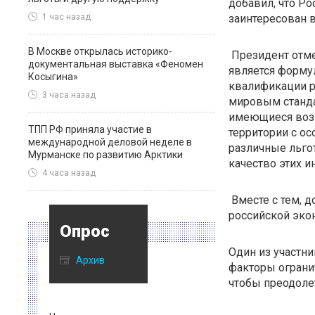
добавил, что Ро
заинтересован в
1 час назад
В Москве открылась историко-
Президент отме
документальная выставка «Феномен
является форму
Косыгина»
квалификации р
3 часа назад
мировым станда
имеющиеся возм
ТПП РФ приняла участие в
территории с о
международной деловой неделе в
различные льго
Мурманске по развитию Арктики
качество этих и
4 часа назад
Вместе с тем, д
российской эко
Опрос
Один из участни
Архив
факторы ограни
чтобы преодолет