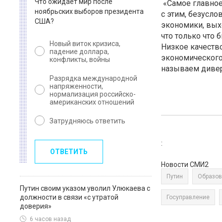
Что ожидает мир после
«Самое главное 
ноябрьских выборов президента
с этим, безусло
США?
экономики, выхо
что только что 
Новый виток кризиса,
Низкое качеств
падение доллара,
экономического 
конфликты, войны
называем дивер
Разрядка международной
напряженности,
нормализация российско-
американских отношений
Затрудняюсь ответить
:
ОТВЕТИТЬ
Новости СМИ2
Путин
Образов
Путин своим указом уволил Улюкаева с
должности в связи «с утратой
Госуправление
доверия»
6 часов назад