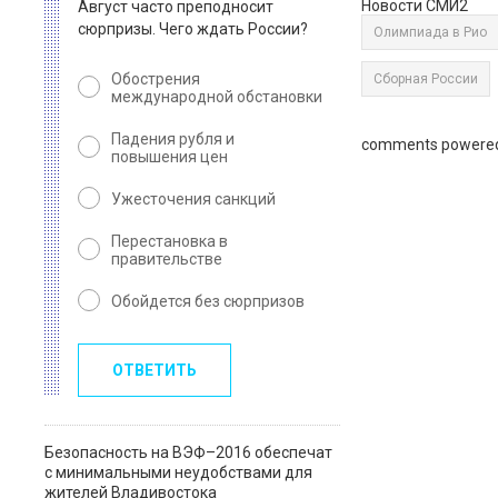
Новости СМИ2
Август часто преподносит
сюрпризы. Чего ждать России?
Олимпиада в Рио
Обострения
Сборная России
международной обстановки
Падения рубля и
comments powere
повышения цен
Ужесточения санкций
Перестановка в
правительстве
Обойдется без сюрпризов
ОТВЕТИТЬ
Безопасность на ВЭФ–2016 обеспечат
с минимальными неудобствами для
жителей Владивостока