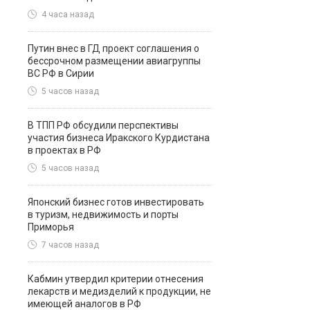
4 часа назад
Путин внес в ГД проект соглашения о
бессрочном размещении авиагруппы
ВС РФ в Сирии
5 часов назад
В ТПП РФ обсудили перспективы
участия бизнеса Иракского Курдистана
в проектах в РФ
5 часов назад
Японский бизнес готов инвестировать
в туризм, недвижимость и порты
Приморья
7 часов назад
Кабмин утвердил критерии отнесения
лекарств и медизделий к продукции, не
имеющей аналогов в РФ