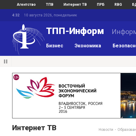
Агентство
ТПВ
Интернет ТВ
ПРБ
RBG
Б
4:32
10 августа 2026, понедельник
ТПП-Информ
Информ
Бизнес
Экономика
Безопасн
Интернет ТВ
Новости
Образован