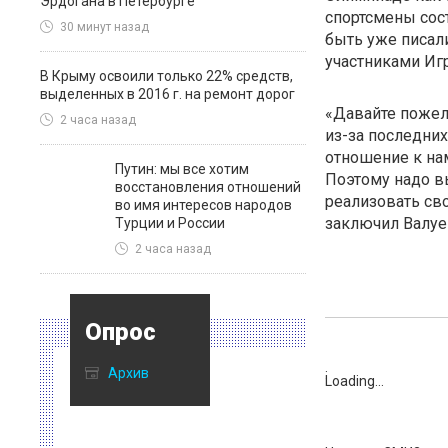
Эрдогана в Петербурге
спортсмены сос
30 минут назад
быть уже писали
участниками Игр
В Крыму освоили только 22% средств,
выделенных в 2016 г. на ремонт дорог
«Давайте пожел
2 часа назад
из-за последних
отношение к нам
Путин: мы все хотим
Поэтому надо в
восстановления отношений
реализовать сво
во имя интересов народов
заключил Валуе
Турции и России
2 часа назад
Опрос
Архив
:
Loading...