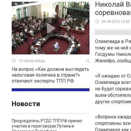
Николай В
соревнова
06.08.2016 12:00
Олимпиада в Рио
тому же на ней 
Госдумы Никола
Жанейро, сообщи
10 часов назад
На вопрос «Как должна выглядеть
налоговая политика в стране?»
«Я ожидаю от О
отвечают эксперты ТПП РФ
Олимпиада всег
не будет сорев
всем обстоятель
других спортсмен
Новости
«Вопреки ожид
Председатель РТДС ТПП РФ принял
спортсмены все-
участие в переговорах Путина и
Олимпиаде как 