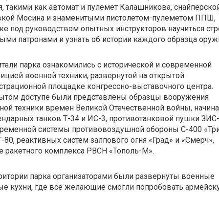
, такими как автомат и пулемет Калашникова, снайперско
вкой Мосина и знаменитыми
пистолетом-пулеметом
ППШ,
же под руководством опытных инструкторов научиться стр
ыми патронами и узнать об истории каждого образца оруж
тели парка ознакомились с исторической и современной
ицией военной техники, развернутой на открытой
страционной площадке
конгрессно-выставочного
центра.
рытом доступе были представлены образцы вооружения
ной техники времен Великой Отечественной войны, начина
гендарных танков
Т-34
и
ИС-3
, противотанковой пушки
ЗИС
временной системы противовоздушной обороны
С-400
«Тр
Т-80
, реактивных систем залпового огня «Град» и «Смерч»,
же ракетного комплекса РВСН
«Тополь-М»
.
ритории парка организаторами были развернуты военные
ые кухни, где все желающие смогли попробовать армейск