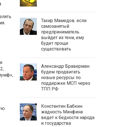
й
елять
Тахир Мамедов: если
ия.
самозанятый
предприниматель
выйдет из тени, ему
будет проще
существовать
я
Александр Браверман:
-2
,
будем продвигать
иумф»,
новые ресурсы по
поддержке МСП через
ТПП РФ
Константин Бабкин:
ую
жадность Минфина
ведет к бедности народа
и государства