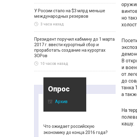
оружия
У России стало на $3 млрд меньше
винто
международных резервов
но так
холост
3 часа назад
Президент поручил кабмину до 1 марта
Посети
2017 г. ввести курортный сбор и
экспоз
проработать создание на курортах
демон
ЗОРов
В отк
10 часов назад
и воен
от ле
до со
Опрос
танка
а так
Архив
На тер
полев
кашу.
Что ожидает российскую
экономику до конца 2016 года?