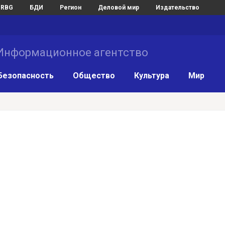
RBG
БДИ
Регион
Деловой мир
Издательство
нформационное агентство
Безопасность
Общество
Культура
Мир