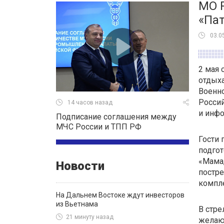
МО Р
«Пат
03.0
2 мая 
отдых
Военно
Росси
14 часов назад
и инф
Подписание соглашения между
МЧС России и ТПП РФ
Гости 
подгот
«Мама,
Новости
постре
компле
На Дальнем Востоке ждут инвесторов
из Вьетнама
В стре
21 минуту назад
желающ