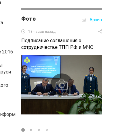
и
Фото
Архив
ка
13 часов назад
17 часов наза
Подписание соглашения о
Пятый Междун
сотрудничестве ТПП РФ и МЧС
саммит на Ни
с 2016
ярмарке
ты
аруси
кого
Информ