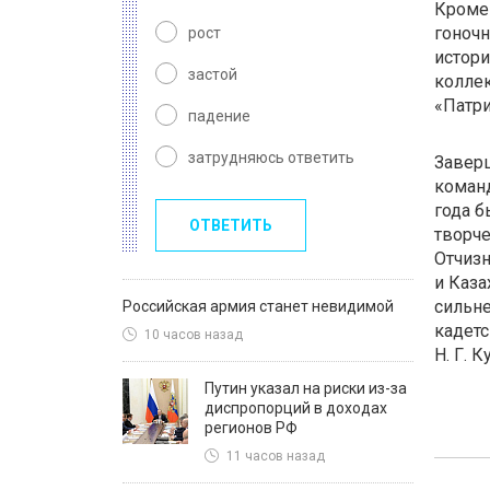
Кроме 
гоноч
рост
истори
застой
коллек
«Патри
падение
затрудняюсь ответить
Завер
коман
года б
ОТВЕТИТЬ
творче
Отчизн
и Каза
сильне
Российская армия станет невидимой
кадетс
10 часов назад
Н. Г. 
Путин указал на риски из-за
диспропорций в доходах
регионов РФ
11 часов назад