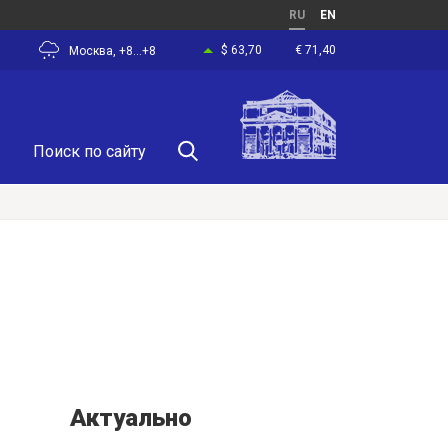
RU
EN
$ 63,70
€ 71,40
Москва, +8...+8
Актуально