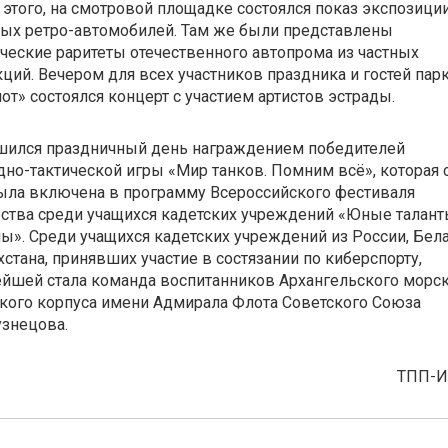
этого, на смотровой площадке состоялся показ экспозици
ных
ретро-автомобилей
. Там же были представлены
ческие раритеты отечественного автопрома из частных
ций. Вечером для всех участников праздника и гостей пар
от» состоялся концерт с участием артистов эстрады.
шился праздничный день награждением победителей
дно-тактической
игры «Мир танков. Помним всё», которая 
ыла включена в программу Всероссийского фестиваля
ства среди учащихся кадетских учреждений «Юные талан
ы». Среди учащихся кадетских учреждений из России, Бел
хстана, принявших участие в состязании по киберспорту,
йшей стала команда воспитанников Архангельского морс
кого корпуса имени Адмирала Флота Советского Союза
Кузнецова
.
ТПП-