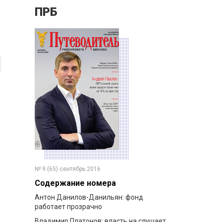
ПРБ
№ 9 (65) сентябрь 2016
Содержание номера
Антон Данилов-Данильян: фонд
работает прозрачно
Владимир Платонов: власть на слушает