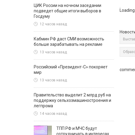
ЦИК России на ночном заседании
:
Loading.
подведет общие итоги выборов в
Госдуму
12 часов назад
Новост
Кабмин РФ даст СМИ возможность
Выстав
больше зарабатывать на рекламе
Образо
13 часов назад
Российский «Президент-С» покоряет
commen
мир
13 часов назад
Правительство выделит 2 млрд руб на
поддержку сельхозмашиностроения и
легпрома
14 часов назад
ТПП РФ и МЧС будут
сотрудничать в интересах