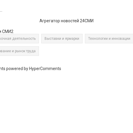
..
Агрегатор новостей 24СМИ
и СМИ2
очная деятельность
Выставки и ярмарки
Технологии и инновации
вание и рынок труда
ts powered by HyperComments