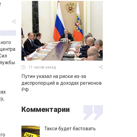
е
вного
центра
Сил
службы
11 часов назад
Путин указал на риски из-за
диспропорций в доходах регионов
РФ
сах
у,
Комментарии
Такси будет бастовать
го