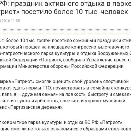
Ф: праздник активного отдыха в парк
риот» посетило более 10 тыс. человек
5.2016 11:35
с.г. более 10 тыс. гостей посетило семейный праздник акти
а, который прошел на площадке
конгрессно-выставочного
-патриотического
парка культуры и отдыха Вооруженных 
йской Федерации «Патриот», сообщило Управление
пресс-
ормации Министерства обороны Российской Федерации.
парка «Патриот» смогли оценить свой уровень спортивной
овки, сдать нормы ГТО, поучаствовать в семейных конкур
 папа, я — дружная семья» на ловкость, быстроту и смекалк
лять из луков и арбалетов, посетить
историко-музейный
кс «Партизанская деревня».
лковом тире парка культуры и отдыха ВС РФ «Патриот»
ие смогли не только ознакомится с образцами стрелково