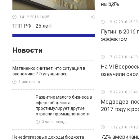
на 5,8%
14.12.2016 16:35
19.12.2016 15:30
ТПП РФ - 25 лет!
Путин: в 2016
эффектом
Новости
17.12.2016 14:00
На VI Всерос
Матвиенко считает, что ситуация в
озвучили свои 
экономике РФ улучшилась
1 час назад
15.12.2016 13:46
Развитие малого бизнеса в
Медведев: пос
сфере общепита
простимулирует другие
2017 году к ро
отрасли промышленности
3 часа назад
11.12.2016 14:13
72% американ
Ненефтегазовые доходы бюджета