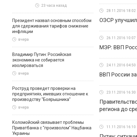
23 часа назад
28.11.2016 18:02
ОЭСР улучшила
Президент назвал основным способом
для сдерживания тарифов снижение
инфляции
26.11.2016 10:07
вчера
МЭР: ВВП Росси
Владимир Путин: Российская
экономика не собирается
изолироваться
24.11.2016 04:50
ВВП России за 
вчера
Роструд проведет проверки на
23.11.2016 16:30
предприятиях, имевших отношение к
производству "Боярышника"
Правительство
вчера
региона до ср
Коломойский связывает проблемы
11.11.2016 16:10
Приватбанка с "произволом" Нацбанка
Украины
Путин: ситуац