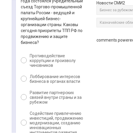
года состоялся учредительный
Новости СМИ2
съезд Торгово-промышленной
Бизнес за рубежом
палаты России - ведущей и
крупнейшей бизнес-
Казначейские обл
организации страны. Каковы
сегодня приоритеты ТПП РФ по
продвижению и защите
comments powere
бизнеса?
Противодействие
коррупции и произволу
чиновников
Лоббирование интересов
бизнеса в органах власти
Развитие партнерских
связей внутри страны и за
рубежом
Содействие привлечению
инвестиций, продвижению
модернизации, созданию
инновационных
инструментов развития