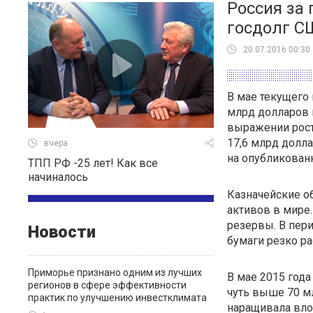
Россия за 
госдолг С
20.07.2016 00:30
В мае текущего 
млрд долларов 
выражении рост
17,6 млрд долл
вчера
на опубликован
ТПП РФ -25 лет! Как все
начиналось
Казначейские о
активов в мире
резервы. В пер
Новости
бумаги резко ра
Приморье признано одним из лучших
В мае 2015 год
регионов в сфере эффективности
чуть выше 70 мл
практик по улучшению инвестклимата
наращивала вло