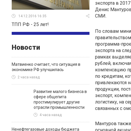
экспорта в 201
Денис Мантуров
СМИ.
14.12.2016 16:35
ТПП РФ - 25 лет!
По словам мини
правительством
программа-прое
Новости
экспорта на сле
рамках выделяе
рублей, включая
Матвиенко считает, что ситуация в
компенсацию п
экономике РФ улучшилась
по кредитам, к
2 часа назад
привлекаются н
продукции, пос
Развитие малого бизнеса в
экспорт, компен
сфере общепита
логистику, на с
простимулирует другие
отрасли промышленности
связанных с ом
4 часа назад
Мантуров также
Ненефтегазовые доходы бюджета
основной акцент