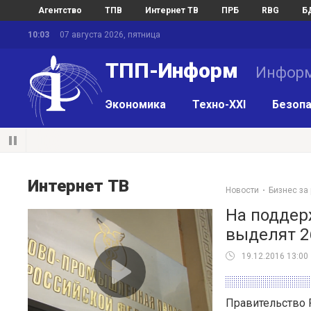
Агентство
ТПВ
Интернет ТВ
ПРБ
RBG
Б
10:03
07 августа 2026, пятница
ТПП-Информ
Информ
Экономика
Техно-XXI
Безопа
Интернет ТВ
Новости
Бизнес за
На поддерж
выделят 2
19.12.2016 13:00
Правительство 