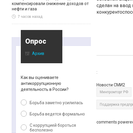
компенсировали снижение доходов от
сделан на ввод 
нефти и газа
конкурентоспосо
7 часов назад
Опрос
Архив
:
Как вы оцениваете
антикоррупционную
Новости СМИ2
деятельность в России?
Минпромторг РФ
Борьба заметно усилилась
Поддержка предпр
Борьба ведется формально
comments powere
С коррупцией бороться
бесполезно