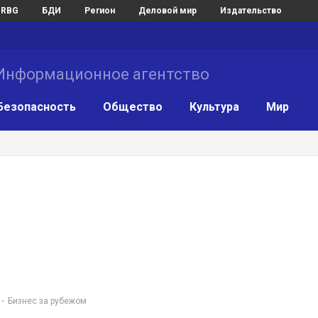
RBG
БДИ
Регион
Деловой мир
Издательство
нформационное агентство
Безопасность
Общество
Культура
Мир
Бизнес за рубежом