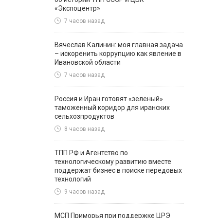
«Экспоцентр»
7 часов назад
Вячеслав Калинин: моя главная задача
– искоренить коррупцию как явление в
Ивановской области
7 часов назад
Россия и Иран готовят «зеленый»
таможенный коридор для иранских
сельхозпродуктов
8 часов назад
ТПП РФ и Агентство по
технологическому развитию вместе
поддержат бизнес в поиске передовых
технологий
9 часов назад
МСП Приморья при поддержке ЦРЭ