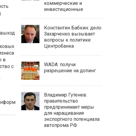
коммерческие и
ость
инвестиционные
д
Константин Бабкин: дело
 выход
Захарченко вызывает
вопросы к политике
Центробанка
аховых
изнеса
о в
WADA: получи
ство с
разрешение на допинг
т
Владимир Гутенев:
правительство
Информ
предпринимает меры
для наращивания
экспортного потенциала
автопрома РФ