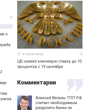
ие о
лужба
6 часов назад
ЦБ снизил ключевую ставку до 10
процентов с 19 сентября
 2
Комментарии
виде
там.
Алексей Вялкин: ТПП РФ
 риска
считает необходимым
разделить банки на