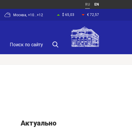
RU
EN
$ 65,03
€ 72,57
Москва, +10...+12
Актуально