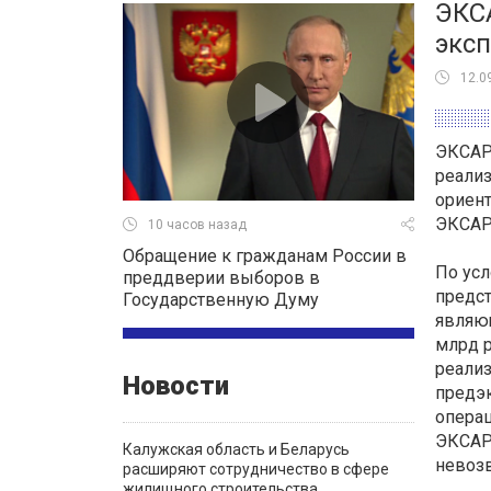
ЭКС
экс
12.0
ЭКСАР 
реали
ориент
ЭКСАР
10 часов назад
Обращение к гражданам России в
По ус
преддверии выборов в
предст
Государственную Думу
являю
млрд 
реализ
Новости
предэ
операц
ЭКСАР 
Калужская область и Беларусь
невозв
расширяют сотрудничество в сфере
жилищного строительства