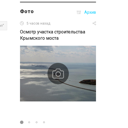
Фото
Архив
5 часов назад
14.09.2016 09:
ит"
Осмотр участка строительства
Конференция п
Крымского моста
Ростове-на-Д