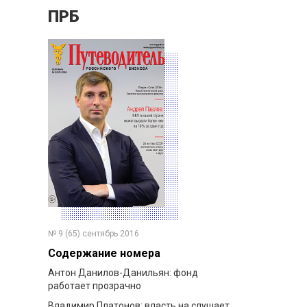
ПРБ
№ 9 (65) сентябрь 2016
Содержание номера
Антон Данилов-Данильян: фонд
работает прозрачно
Владимир Платонов: власть на слушает