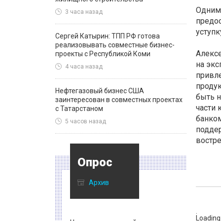
Одним
3 часа назад
предос
уступк
Сергей Катырин: ТПП РФ готова
реализовывать совместные бизнес-
Алексе
проекты с Республикой Коми
на экс
4 часа назад
привл
продук
Нефтегазовый бизнес США
быть н
заинтересован в совместных проектах
части 
с Татарстаном
банком
5 часов назад
поддер
востре
Опрос
Архив
:
Loading.