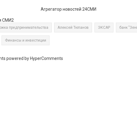
Агрегатор новостей 24СМИ
и СМИ2
ржка предпринимательства
Алексей Тюпанов
ЭКСАР
банк "Зен
Финансы и инвестиции
ts powered by HyperComments