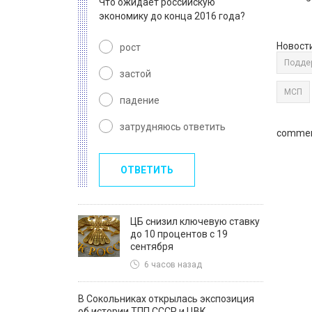
Что ожидает российскую
экономику до конца 2016 года?
Новост
рост
Подде
застой
МСП
падение
затрудняюсь ответить
commen
ОТВЕТИТЬ
ЦБ снизил ключевую ставку
до 10 процентов с 19
сентября
6 часов назад
В Сокольниках открылась экспозиция
об истории ТПП СССР и ЦВК