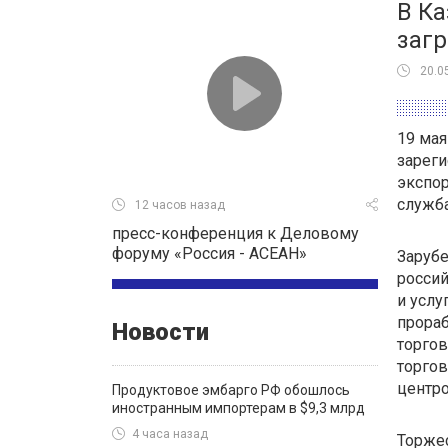
В Ка
заг
20.0
19 мая
зареги
экспор
служб
12 часов назад
пресс-конференция к Деловому
форуму «Россия - АСЕАН»
Зарубе
росси
и услу
прораб
Новости
торгов
торгов
центро
Продуктовое эмбарго РФ обошлось
иностранным импортерам в $9,3 млрд
4 часа назад
Торже