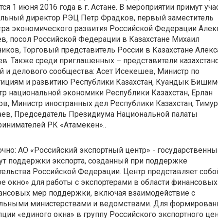
тся 1 июня 2016 года в г. Астане. В мероприятии примут уча
альный директор РЭЦ Петр Фрадков, первый заместитель
тра экономического развития Российской Федерации Алек
в, посол Российской Федерации в Казахстане Михаил
иков, Торговый представитель России в Казахстане Алек
в. Также среди приглашенных – представители казахстан
й и делового сообщества: Асет Исекешев, Министр по
ициям и развитию Республики Казахстан, Куандык Бишим
р национальной экономики Республики Казахстан, Ерлан
в, Министр иностранных дел Республики Казахстан, Тимур
аев, Председатель Президиума Национальной палаты
инимателей РК «Атамекен»..
чно: АО «Российский экспортный центр» - государственны
ут поддержки экспорта, созданный при поддержке
ельства Российской Федерации. Центр представляет собо
е окно» для работы с экспортерами в области финансовых
ансовых мер поддержки, включая взаимодействие с
льными министерствами и ведомствами. Для формирован
ции «единого окна» в группу Российского экспортного це