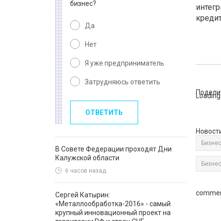
бизнес?
интегр
кредит
Да
Нет
Я уже предприниматель
Затрудняюсь ответить
Подели
Loading.
ОТВЕТИТЬ
Новост
Бизнес
В Совете Федерации проходят Дни
Калужской области
Бизнес
6 часов назад
commen
Сергей Катырин:
«Металлообработка-2016» - самый
крупный инновационный проект на