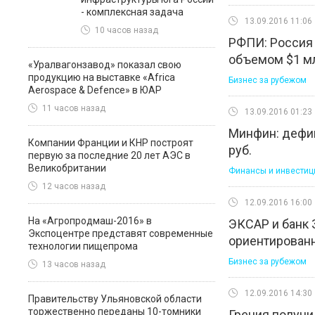
- комплексная задача
13.09.2016 11:06
10 часов назад
РФПИ: Россия
объемом $1 м
«Уралвагонзавод» показал свою
продукцию на выставке «Africa
Бизнес за рубежом
Aerospace & Defence» в ЮАР
11 часов назад
13.09.2016 01:23
Минфин: дефиц
Компании Франции и КНР построят
руб.
первую за последние 20 лет АЭС в
Великобритании
Финансы и инвестиц
12 часов назад
12.09.2016 16:00
На «Агропродмаш-2016» в
ЭКСАР и банк 
Экспоцентре представят современные
ориентирован
технологии пищепрома
Бизнес за рубежом
13 часов назад
12.09.2016 14:30
Правительству Ульяновской области
торжественно переданы 10-томники
Греция получи