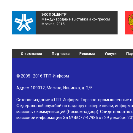
ЭКСПОЦЕНТР
Международные выставки и конгрессы
Москва, 2015
О компании
Подписка
Реклама
Услуги
Пар
© 2005–2016
ТПП-Информ
Адрес:
109012
,
Москва
,
Ильинка, д. 2/5
Сетевое издание «ТПП-Информ: Торгово-промышленные в
Федеральной службой по надзору в сфере связи, информа
массовых коммуникаций (Роскомнадзор). Свидетельство о
массовой информации Эл № ФС77-47986 от 29 декабря 201