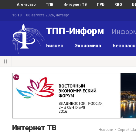
Агентство
ТПВ
Интернет ТВ
ПРБ
RBG
Б
16:18
06 августа 2026, четверг
ТПП-Информ
Информ
Бизнес
Экономика
Безопасн
Интернет ТВ
Новости
Сергей Ша