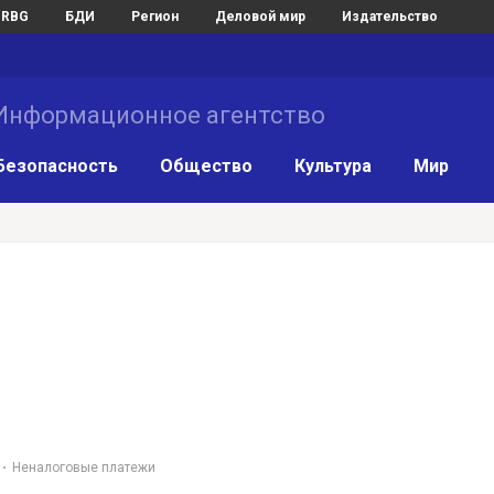
RBG
БДИ
Регион
Деловой мир
Издательство
нформационное агентство
Безопасность
Общество
Культура
Мир
Неналоговые платежи