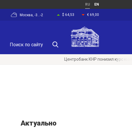
RU
EN
$ 64,53
€ 69,00
Москва, -3...-2
Центробанк КНР понизил курс юаня к дол
Актуально