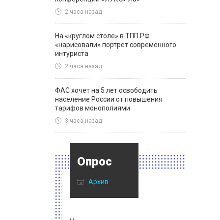
2 часа назад
На «круглом столе» в ТПП РФ
«нарисовали» портрет современного
интуриста
2 часа назад
ФАС хочет на 5 лет освободить
население России от повышения
тарифов монополиями
3 часа назад
Опрос
Архив