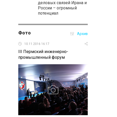
деловых связей Ирана и
России – огромный
потенциал
Фото
Архив
10.11.2016 16:17
10.11.2016 14:
III Пермский инженерно-
Заседание Ко
промышленный форум
природопольз