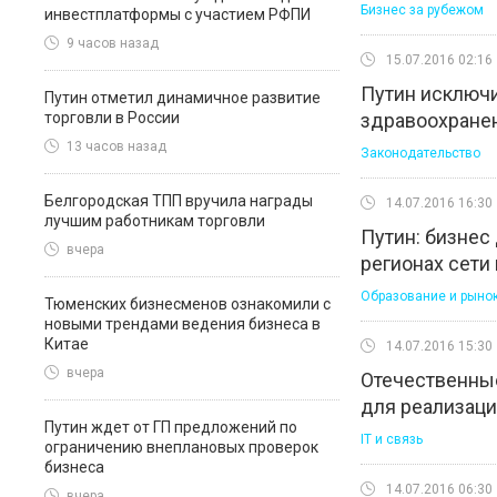
Бизнес за рубежом
инвестплатформы с участием РФПИ
9 часов назад
15.07.2016 02:16
Путин исключи
Путин отметил динамичное развитие
торговли в России
здравоохранен
13 часов назад
Законодательство
Белгородская ТПП вручила награды
14.07.2016 16:30
лучшим работникам торговли
Путин: бизнес
вчера
регионах сети
Образование и рынок
Тюменских бизнесменов ознакомили с
новыми трендами ведения бизнеса в
Китае
14.07.2016 15:30
вчера
Отечественные
для реализаци
Путин ждет от ГП предложений по
IT и связь
ограничению внеплановых проверок
бизнеса
14.07.2016 06:30
вчера