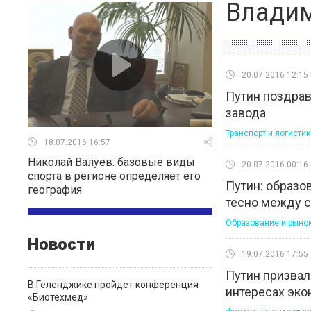
Владим
20.07.2016 12:15
Путин поздрав
завода
Транспорт и логистик
18.07.2016 16:57
Николай Валуев: базовые виды
20.07.2016 00:16
спорта в регионе определяет его
Путин: образо
география
тесно между 
Образование и рынок
Новости
19.07.2016 17:55
Путин призвал
В Геленджике пройдет конференция
интересах эко
«Биотехмед»