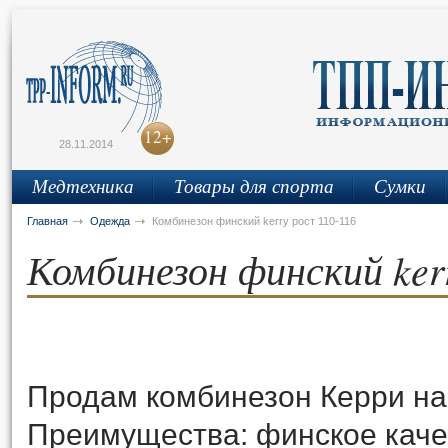
сьмо
айта
12+
28.11.2014
Медтехника
Товары для спорта
Сумки
Обувь
Мебель
Свет
Ковролин/паркет
Главная
Одежда
Комбинезон финский kerry рост 110-116
Комбинезон финский ker
Продам комбинезон Керри на 
Преимущества: финское качес