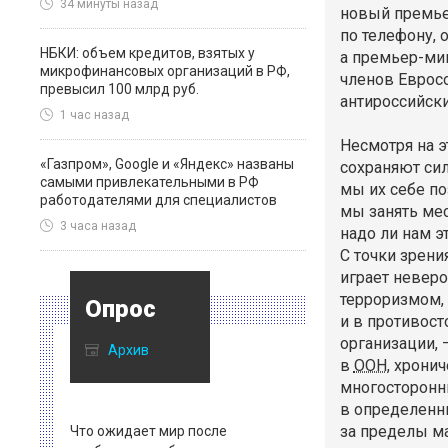
34 минуты назад
новый
премье
по телефону, 
НБКИ: объем кредитов, взятых у
а
премьер-ми
микрофинансовых организаций в РФ,
членов Евросо
превысил 100 млрд руб.
антироссийски
1 час назад
Несмотря на э
«Газпром», Google и «Яндекс» названы
сохраняют си
самыми привлекательными в РФ
мы их себе по
работодателями для специалистов
мы занять мес
3 часа назад
надо ли нам э
С точки зрени
играет невер
терроризмом,
Опрос
и в противос
организации, 
Архив
в
ООН
, хрони
многосторонн
в определенн
за пределы м
Что ожидает мир после