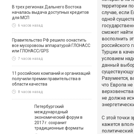
территории по
В трех регионах Дальнего Востока
случае, если 
началась выдача доступных кредитов
для МСП
одной существ
государствен
6 часов назад
сможет найти
восполнить эт
Правительство РФ решило оснастить
российского г
все мусоровозы аппаратурой ГЛОНАСС
или ГЛОНАСС/GPS
Турции в каче
условием наде
7 часов назад
данный выбор
существующую
11 российских компаний и организаций
Разумеется, в
получили премии правительства в
области качества
что Европа н
верховенства 
8 часов назад
не должна ис
энергетически
Петербургский
международный
экономический форум в
С этой точки 
2017 г. сохранит
кажется впол
традиционные форматы
политический 