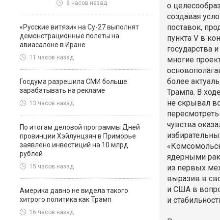
9 часов назад
о целесообраз
создавая усл
поставок, про
«Русские витязи» на Су-27 выполнят
демонстрационные полеты на
пункта V в к
авиасалоне в Иране
государства и
11 часов назад
многие проек
основополага
более актуал
Госдума разрешила СМИ больше
зарабатывать на рекламе
Трампа. В ход
не скрывал в
13 часов назад
пересмотреть
чувства оказа
По итогам деловой программы Дней
избирательны
провинции Хэйлунцзян в Приморье
заявлено инвестиций на 10 млрд
«Комсомольск
рублей
ядерными рак
из первых ме
15 часов назад
выразив в св
и США в вопр
Америка давно не видела такого
хитрого политика как Трамп
и стабильност
16 часов назад