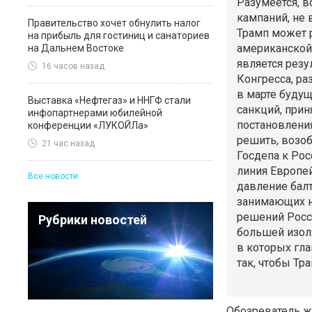
Разумеется, 
кампаний, не 
Правительство хочет обнулить налог
Трамп может 
на прибыль для гостиниц и санаториев
американской 
на Дальнем Востоке
является резу
16 часов назад
Конгресса, ра
в марте будущ
Выставка «Нефтегаз» и ННГФ стали
санкций, при
инфопартнерами юбилейной
постановления
конференции «ЛУКОЙЛа»
решить, возоб
21 час назад
Госдепа к Рос
линия Европе
Все новости
давление балт
занимающих 
решений Росси
Рубрики новостей
большей изол
в которых гла
так, чтобы Тр
Обозреватель 