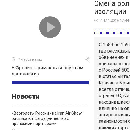
Смена роле
изоляции
14.11.2016 17:44
C 1589 по 159
где рассказыв
обвинениях и 
7 часов назад
описаны отно
В.Фронин: Примаков вернул нам
с Россией 500 
достоинство
в статье «Ита
Кризис в Кры
всегда отлича
Новости
страны ЕС, в
находившиеся
влияние на е
«Вертолеты России» на Iran Air Show
антироссийску
расширяют сотрудничество с
зависимости о
иранскими партнерами
никаких
торго