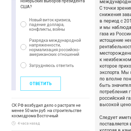
ноябрьских выборов президента
международно
США?
С точки зрени
снижения зави
Новый виток кризиса,
в период с 20
падение доллара,
и мы наблюда
конфликты, войны
газа из Росси
истощение не
Разрядка международной
напряженности,
рентабельнос
нормализация российско-
месторождени
американских отношений
к неизбежном
Затрудняюсь ответить
которое прих
экспорта. Мы 
по вполне пон
ОТВЕТИТЬ
быть значите
потребления г
российский га
высокой цено
СК РФ возбудил дело о растрате не
менее 50 млн руб. на строительстве
космодрома Восточный
Следует иметь
поставляется 
4 часа назад
которая в кач