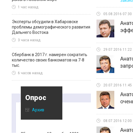
Законо
1 час назад
05.08.2016 07:30
Эксперты обсудили в Хабаровске
Анат
проблемы демографического развития
эффе
Дальнего Востока
3 часа назад
29.07.2016 11:22
Сбербанк в 2017 г. намерен сократить
Анат
количество своих банкоматов на 7-8
запр
тыс.
6 часов назад
20.07.2016 11:45
Анат
Опрос
очен
Архив
08.07.2016 12:00
Анат