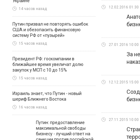
Украине
12.02.2016 01:30
14 часов назад
Анат
бизн
Путин призвал не повторять ошибок
США и обезопасить финансовую
систему РФ от «пузырей»
15 часов назад
27.01.2016 10:00
За н
Президент РФ: госкомпании в
нака
ближайшее время увеличат долю
закупок у МСП с 10 до 15%
15 часов назад
12.12.2015 15:00
Созд
Израиль знает, что Путин - новый
бизн
шериф Ближнего Востока
16 часов назад
27.11.2015 10:00
Путин: предоставление
максимальной свободы
Стра
бизнесу - лучший ответ на
терр
санкции против российской