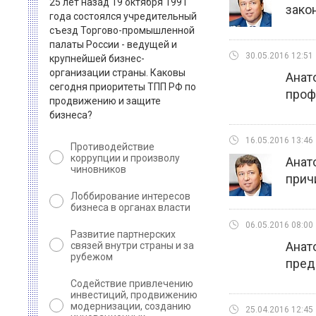
25 лет назад 19 октября 1991
зако
года состоялся учредительный
съезд Торгово-промышленной
палаты России - ведущей и
30.05.2016 12:51
крупнейшей бизнес-
организации страны. Каковы
Анат
сегодня приоритеты ТПП РФ по
проф
продвижению и защите
бизнеса?
16.05.2016 13:46
Противодействие
коррупции и произволу
Анат
чиновников
прич
Лоббирование интересов
бизнеса в органах власти
06.05.2016 08:00
Развитие партнерских
Анат
связей внутри страны и за
рубежом
пред
Содействие привлечению
инвестиций, продвижению
модернизации, созданию
25.04.2016 12:45