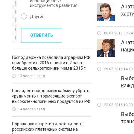
инновационных
инструментов развития
Анат
харт
Другие
06.04.2016 08:24
ОТВЕТИТЬ
Анат
наци
Господдержка позволила аграриям РФ
приобрести в 2016 г. почти в 2 раза
больше сельхозтехники, чем в 2015 г.
29.03.2016 14:19
13 часов назад
Выбо
кажд
Президент предложил кабмину убрать
«рудименты», тормозящие экспорт
высокотехнологичных продуктов из РФ
23.03.2016 10:30
14 часов назад
Выбо
тран
Порошенко запретил деятельность
российских платежных систем на