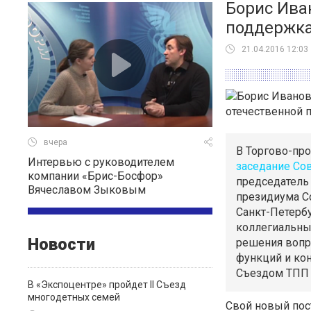
Борис Иван
поддержка
21.04.2016 12:03
вчера
В
Торгово-пр
Интервью с руководителем
заседание Со
компании «Брис-Босфор»
председатель 
Вячеславом Зыковым
президиума С
Санкт-Петерб
коллегиальны
Новости
решения вопр
функций и кон
Съездом ТПП 
В «Экспоцентре» пройдет II Съезд
многодетных семей
Свой новый пос