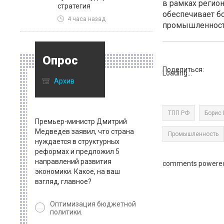
в рамках регио
стратегия
обеспечивает б
4 часа назад
промышленности
Опрос
Поделиться:
Loading...
Архив
ТПП РФ
Борис
Премьер-министр Дмитрий
Медведев заявил, что страна
Промышленность
нуждается в структурных
реформах и предложил 5
направлений развития
comments powere
экономики. Какое, на ваш
взгляд, главное?
Оптимизация бюджетной
политики.