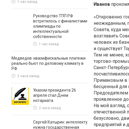
1 час назад
Иванов
проком
Руководство ТПП РФ
«Откровенно го
встретилось с финалистами
неожиданным, по
олимпиады по
Совета, куда м
интеллектуальной
возглавить Сове
собственности
человек из бизн
1 час назад
и существует
То
Тем не менее, х
Медведев: квазифискальные платежи
торгово-промы
реально бьют по деловому климату в
Санкт-Петербур
РФ
посчастливилос
2 часа назад
Примаковым в П
бесценный для м
Указом президента 26
Председателем 
апреля стал Днем
проявленное до
нотариата
На мой взгляд, 
2 часа назад
отечественной 
безусловно, дви
Сергей Катырин: интеллекту
предприятий и 
нужна государственная