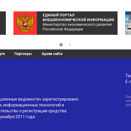
ЕДИНЫЙ ПОРТАЛ
ВНЕШЭКОНОМИЧЕСКОЙ ИНФОРМАЦИИ
Министерство экономического развития
Российской Федерации
уги
Партнеры
Архив сайта
Те
E-m
Пр
ышленные ведомости» зарегистрировано
гип
и, информационных технологий и
ав
тельство о регистрации средства
екабря 2011 года.