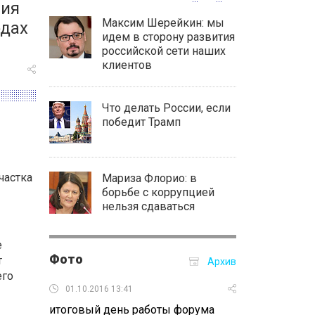
ния
Максим Шерейкин: мы
одах
идем в сторону развития
российской сети наших
клиентов
Что делать России, если
победит Трамп
частка
Мариза Флорио: в
борьбе с коррупцией
нельзя сдаваться
е
Фото
т
Архив
его
01.10.2016 13:41
30.09.2016 16:
итоговый день работы форума
Второй день 