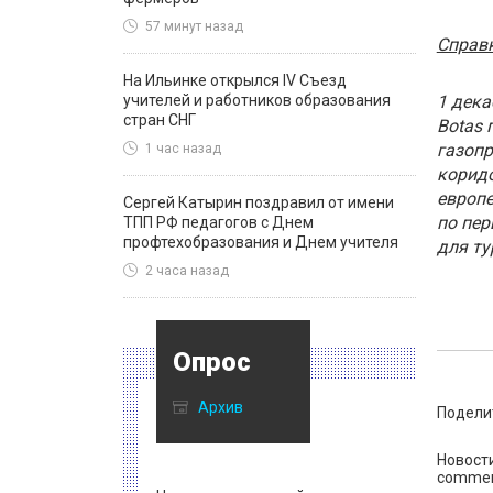
57 минут назад
Справ
На Ильинке открылся IV Съезд
учителей и работников образования
1 дека
стран СНГ
Botas 
газопр
1 час назад
коридо
европе
Сергей Катырин поздравил от имени
по пер
ТПП РФ педагогов с Днем
профтехобразования и Днем учителя
для ту
2 часа назад
Опрос
Архив
Подели
Новост
commen