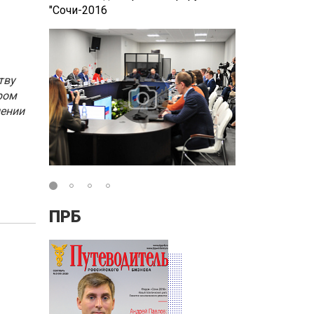
"Сочи-2016
"Сочи-2016"
тву
ром
лении
ПРБ