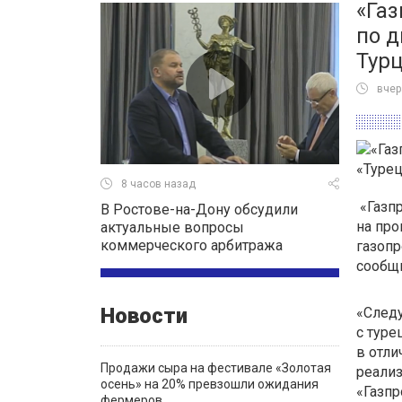
«Га
по д
Тур
вчер
8 часов назад
«Газп
В Ростове-на-Дону обсудили
на про
актуальные вопросы
коммерческого арбитража
газопр
сообщи
Новости
«Следу
с туре
в отли
Продажи сыра на фестивале «Золотая
реализ
осень» на 20% превзошли ожидания
«Газпр
фермеров