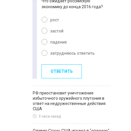
Что ожидает российскую
экономику до конца 2016 года?
рост
застой
падение
затрудняюсь ответить
ОТВЕТИТЬ
РФ приостановит уничтожение
избыточного оружейного плутония в
ответ на недружественные действия
США
3 часа назад
Оливер Стоун: США играют в "опасную"