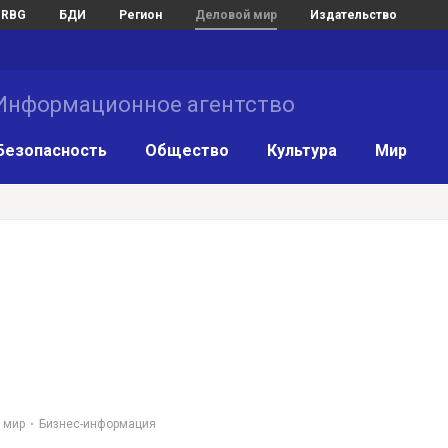
RBG
БДИ
Регион
Деловой мир
Издательство
нформационное агентство
Безопасность
Общество
Культура
Мир
 мир
Бизнес-информация