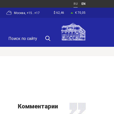
RU
EN
$ 62,46
€ 70,05
Москва, +15...+17
Комментарии