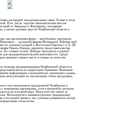
ивно расширяет международные связи. Только в этом
тий. В их числе: торгово-экономическая миссия
егаций из Эквадора и Финляндии, посещение
и, участие деловых кругов Челябинской области в
рма, как презентация фирм – зарубежных партнеров.
«Максиком» – дочерней фирмы Всемирной Лейпцигской
ант по странам Средней и Восточной Европы г-н Х.-Ш.
вязям Рамиль Фаизов, директор представительства
. По словам гостей, Лейпциг находится в первой
ых для предпринимательской деятельности. Среди
ка занимает первое место в стране по качеству
ать помощь промышленникам Челябинской области в
представительств на территории Германии. Компания
сменам информацию о конъюнктуре германского рынка,
дать консультации по организации сбыта продукции,
оров и топ-менеджеров предприятий Челябинска и
ты с немецкими партнерами, хотя в масштабах региона
ьзуется не в полной мере. Недостаточно знают за
она. Металлургия и машиностроение традиционно
о в последнее время у нас успешно развивается легкая
новационные технологии.