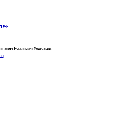
П РФ
й палате Российской Федерации.
old