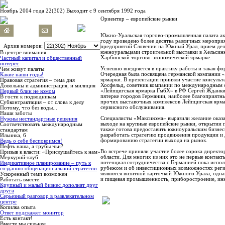
Ноябрь 2004 года 22(302) Выходит с 9 сентября 1992 года
Ориентир – европейские рынки
Южно-Уральская торгово-промышленная палата акт
году проведено более десятка различных мероприя
Архив номеров:
предприятий Словении на Южный Урал, прием дел
южноуральцами строительной выставки в Хельсинк
В центре внимания
Харбинской торгово-экономической ярмарке.
Частный капитал и общественный
интерес
Успешно внедряется в практику работы и такая фо
Чем живут палаты
Очередная была посвящена германской компании 
Какие наши годы!
ярмарки. В презентации приняли участие консульт
Правовая стратегия – тема дня
Хосфельд, советник компании по международным с
Довольны и администрация, и милиция
«Лейпцигская ярмарка ГмбХ» в РФ Сергей Жданкин
Первый блин не комом
пятерке городов Германии, наиболее благоприятн
В гости к подводникам
прочих выставочных комплексов Лейпцигская ярмар
Субконтрактация – от слова к делу
сервисного обслуживания.
Потому, что без воды...
Наши заботы
Специалисты «Максикома» выразили желание оказ
Нужны нестандартные решения
выходе на крупные европейские рынки, открытии 
Соответствовать международным
также готова предоставить южноуральским бизне
стандартам
разработать стратегию продвижения продукции и 
Ильинка, 6
формированию стратегии выхода на рынок.
Ведь о себе беспокоимся!
Нефть наша, а трубы чьи?
Во встрече приняли участие более сорока директ
Призыв к власти: «Прислушайтесь к нам»
области. Для многих из них это не первые контак
Меркурий-клуб
потенциал сотрудничества с Германией пока испол
Индикативное планирование – путь к
рубежом и об инвестиционных возможностях реги
созданию общенациональной стратегии
являются визитной карточкой Южного Урала, однак
Ускоренный темп возможен
и пищевая промышленность, приборостроение, ин
Работать вместе
Крупный и малый бизнес дополнят друг
друга
Серьезный разговор в развлекательном
центре
Копилка опыта
Ответ подскажет монитор
Есть контакт!
Вместе мы сильнее